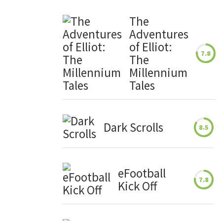
The
Adventures
of Elliot:
7.8
The
Millennium
Tales
Dark Scrolls
8.5
eFootball
7.8
Kick Off