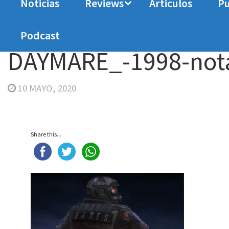
Noticias
Reviews
Articulos
Pu
Home
Daymare: 1998
DAYMARE_-1998-notas
Podcast
DAYMARE_-1998-not
10 MAYO, 2020
Share this...