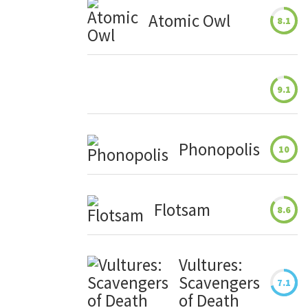
Atomic Owl
8.1
9.1
Phonopolis
10
Flotsam
8.6
Vultures:
Scavengers
7.1
of Death