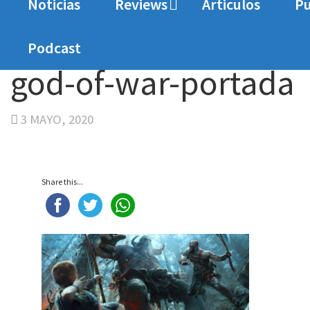
Noticias
Reviews
Articulos
Pu
Home
God Of War
god-of-war-portada
Podcast
god-of-war-portada
3 MAYO, 2020
Share this...