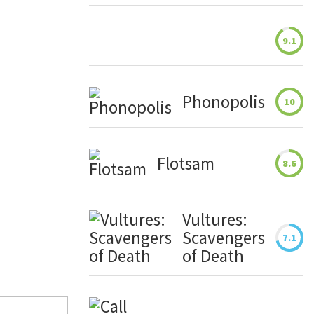
9.1
Phonopolis
10
Flotsam
8.6
Vultures:
Scavengers
7.1
of Death