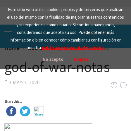
Skip
Este sitio web utiliza cookies propias y de terceros que analizan
to
el uso del mismo con la finalidad de mejorar nuestros contenidos
content
y su experiencia como usuario. Si continua navegando,
Search
consideramos que acepta su uso. Puede obtener más
for:
información o bien conocer cómo cambiar su configuración en
Home
God Of War
god-of-war-notas
nuestra
política de privacidad y cookies
No acepto
Acepto
god-of-war-notas
3 MAYO, 2020
Share this...