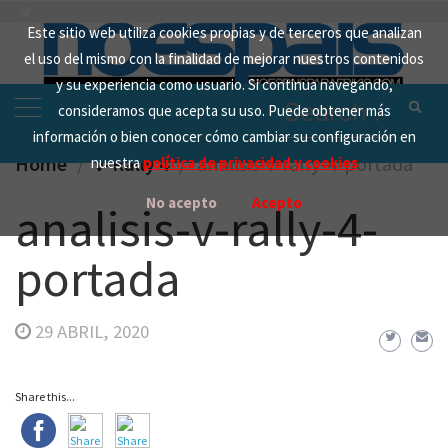
Skip
Este sitio web utiliza cookies propias y de terceros que analizan
to
el uso del mismo con la finalidad de mejorar nuestros contenidos
content
y su experiencia como usuario. Si continua navegando,
Search
consideramos que acepta su uso. Puede obtener más
for:
información o bien conocer cómo cambiar su configuración en
Home
V-Rally 4
analisis-v-rally-4-portada
nuestra
política de privacidad y cookies
No acepto
Acepto
analisis-v-rally-4-
portada
29 ABRIL, 2020
Share this...