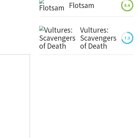
Flotsam
8.6
Vultures:
Scavengers
7.1
of Death