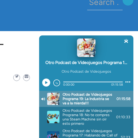
for:
 vez), Nintendo y los GAAS
-