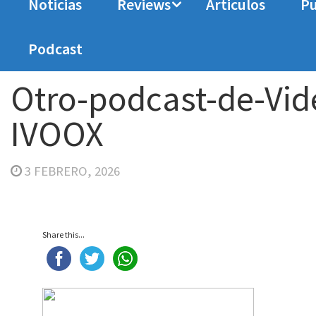
Noticias
Reviews
Articulos
Pu
Home
En Portada
Otro Podcast de Videojuego
Podcast
Otro-podcast-de-Videojuegos-programa-7-IVOOX
Otro-podcast-de-Vi
IVOOX
3 FEBRERO, 2026
Share this...