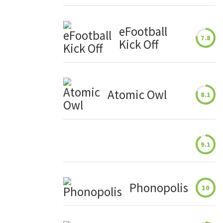
eFootball
7.8
Kick Off
Atomic Owl
8.1
9.1
Phonopolis
10