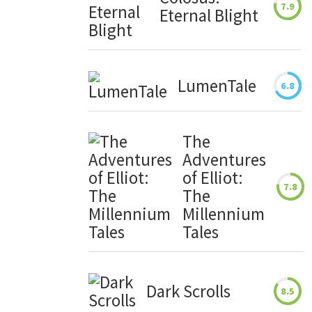
7.9
Eternal Blight
LumenTale
6.8
The
Adventures
of Elliot:
7.8
The
Millennium
Tales
Dark Scrolls
8.5