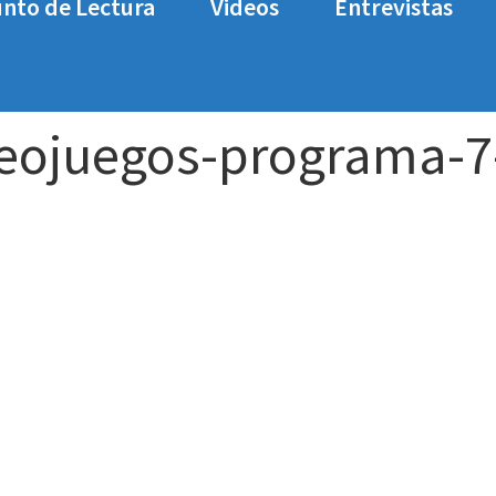
nto de Lectura
Videos
Entrevistas
s – Programa 7: Lo de Xbox (otra vez), la IA (oootra
deojuegos-programa-7