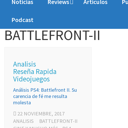
Noticias
Reviews
Articulos
Pu
Home
BATTLEFRONT-II
Podcast
BATTLEFRONT-II
Analisis
Reseña Rapida
Videojuegos
Análisis PS4: Battlefront II. Su
carencia de fé me resulta
molesta
22 NOVIEMBRE, 2017
ANALISIS
BATTLEFRONT-II