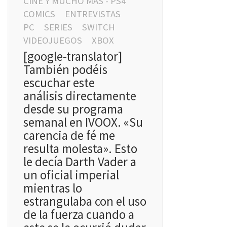
CINE Y MUCHO MÁS - PS4
COMICS
ENTREVISTAS
PC
SERIES
SWITCH
VIDEOJUEGOS
XBOX
[google-translator]
También podéis
escuchar este
análisis directamente
desde su programa
semanal en IVOOX. «Su
carencia de fé me
resulta molesta». Esto
le decía Darth Vader a
un oficial imperial
mientras lo
estrangulaba con el uso
de la fuerza cuando a