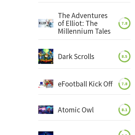
The Adventures
of Elliot: The
7.8
Millennium Tales
Dark Scrolls
8.5
eFootball Kick Off
7.8
Atomic Owl
8.1