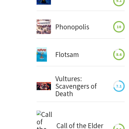
9.1
Phonopolis
10
Flotsam
8.6
Vultures:
Scavengers of
7.1
Death
Call of the Elder