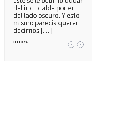
este se le ocurrió dudar
del indudable poder
del lado oscuro. Y esto
mismo parecía querer
decirnos […]
LÉELO YA