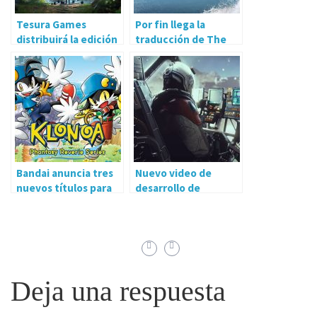
Tesura Games
Por fin llega la
distribuirá la edición
traducción de The
fisica de Kena Bridge
Elder Scrolls Online
of Spirits
Bandai anuncia tres
Nuevo video de
nuevos títulos para
desarrollo de
Nintendo Switch.
Starfield
Deja una respuesta