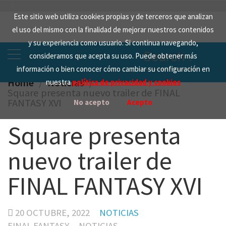
Skip
Este sitio web utiliza cookies propias y de terceros que analizan
to
el uso del mismo con la finalidad de mejorar nuestros contenidos
content
y su experiencia como usuario. Si continua navegando,
Search
consideramos que acepta su uso. Puede obtener más
for:
información o bien conocer cómo cambiar su configuración en
Home
Noticias
nuestra
política de privacidad y cookies
Square presenta nuevo trailer de FINAL
FANTASY XVI
No acepto
Acepto
Square presenta
nuevo trailer de
FINAL FANTASY XVI
20 OCTUBRE, 2022
NOTICIAS
FINAL FANTASY
NOTICIAS