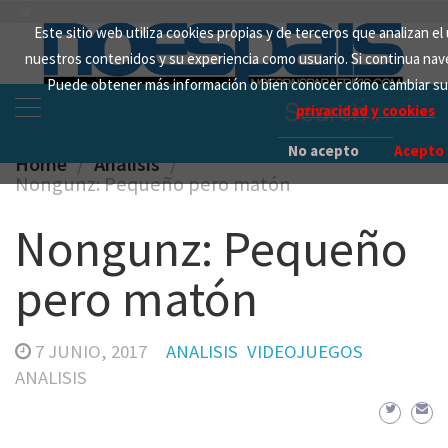
Skip
Este sitio web utiliza cookies propias y de terceros que analizan el
to
nuestros contenidos y su experiencia como usuario. Si continua na
content
Puede obtener más información o bien conocer cómo cambiar su
Search
privacidad y cookies
for:
No acepto
Acepto
Home
Analisis
Nongunz: Pequeño pero matón
Nongunz: Pequeño
pero matón
7 JUNIO, 2017
ANALISIS
VIDEOJUEGOS
ANALISIS