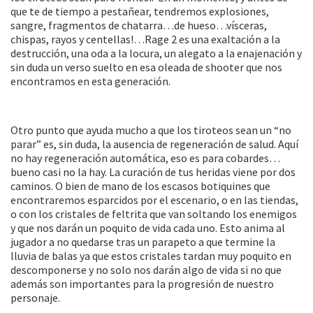
que te de tiempo a pestañear, tendremos explosiones,
sangre, fragmentos de chatarra…de hueso…vísceras,
chispas, rayos y centellas!…Rage 2 es una exaltación a la
destrucción, una oda a la locura, un alegato a la enajenación y
sin duda un verso suelto en esa oleada de shooter que nos
encontramos en esta generación.
Otro punto que ayuda mucho a que los tiroteos sean un “no
parar” es, sin duda, la ausencia de regeneración de salud. Aquí
no hay regeneración automática, eso es para cobardes…
bueno casi no la hay. La curación de tus heridas viene por dos
caminos. O bien de mano de los escasos botiquines que
encontraremos esparcidos por el escenario, o en las tiendas,
o con los cristales de feltrita que van soltando los enemigos
y que nos darán un poquito de vida cada uno. Esto anima al
jugador a no quedarse tras un parapeto a que termine la
lluvia de balas ya que estos cristales tardan muy poquito en
descomponerse y no solo nos darán algo de vida si no que
además son importantes para la progresión de nuestro
personaje.