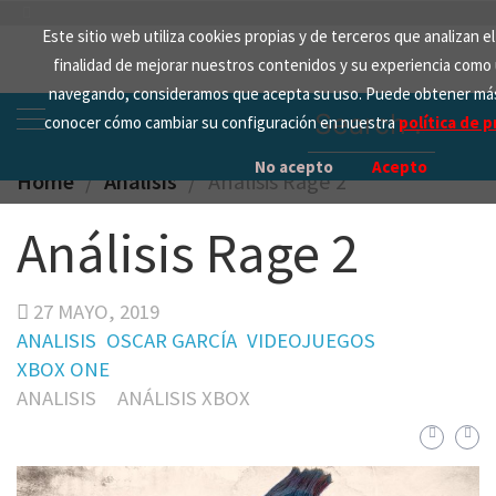
Skip
Este sitio web utiliza cookies propias y de terceros que analizan e
to
finalidad de mejorar nuestros contenidos y su experiencia como 
content
navegando, consideramos que acepta su uso. Puede obtener más
Search
conocer cómo cambiar su configuración en nuestra
política de p
for:
No acepto
Acepto
Home
Analisis
Análisis Rage 2
Análisis Rage 2
27 MAYO, 2019
ANALISIS
OSCAR GARCÍA
VIDEOJUEGOS
XBOX ONE
ANALISIS
ANÁLISIS XBOX