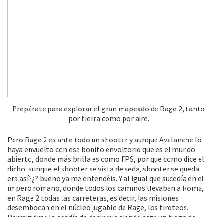
Prepárate para explorar el gran mapeado de Rage 2, tanto
por tierra como por aire.
Pero Rage 2 es ante todo un shooter y aunque Avalanche lo
haya envuelto con ese bonito envoltorio que es el mundo
abierto, donde más brilla es como FPS, por que como dice el
dicho: aunque el shooter se vista de seda, shooter se queda…
era así?¿? bueno ya me entendéis. Y al igual que sucedía en el
impero romano, donde todos los caminos llevaban a Roma,
en Rage 2 todas las carreteras, es decir, las misiones
desembocan en el núcleo jugable de Rage, los tiroteos.
Permitidme la osadía de decir que siendo este un juego de