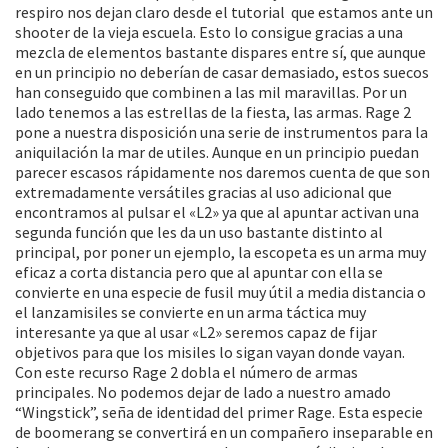
respiro nos dejan claro desde el tutorial que estamos ante un
shooter de la vieja escuela. Esto lo consigue gracias a una
mezcla de elementos bastante dispares entre sí, que aunque
en un principio no deberían de casar demasiado, estos suecos
han conseguido que combinen a las mil maravillas. Por un
lado tenemos a las estrellas de la fiesta, las armas. Rage 2
pone a nuestra disposición una serie de instrumentos para la
aniquilación la mar de utiles. Aunque en un principio puedan
parecer escasos rápidamente nos daremos cuenta de que son
extremadamente versátiles gracias al uso adicional que
encontramos al pulsar el «L2» ya que al apuntar activan una
segunda función que les da un uso bastante distinto al
principal, por poner un ejemplo, la escopeta es un arma muy
eficaz a corta distancia pero que al apuntar con ella se
convierte en una especie de fusil muy útil a media distancia o
el lanzamisiles se convierte en un arma táctica muy
interesante ya que al usar «L2» seremos capaz de fijar
objetivos para que los misiles lo sigan vayan donde vayan.
Con este recurso Rage 2 dobla el número de armas
principales. No podemos dejar de lado a nuestro amado
“Wingstick”, seña de identidad del primer Rage. Esta especie
de boomerang se convertirá en un compañero inseparable en