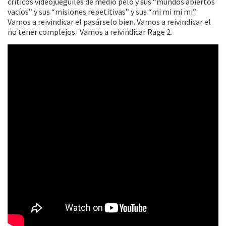
críticos videojueguiles de medio pelo y sus “mundos abiertos
vacíos” y sus “misiones repetitivas” y sus “mi mi mi mi”.
Vamos a reivindicar el pasárselo bien. Vamos a reivindicar el
no tener complejos. Vamos a reivindicar Rage 2.