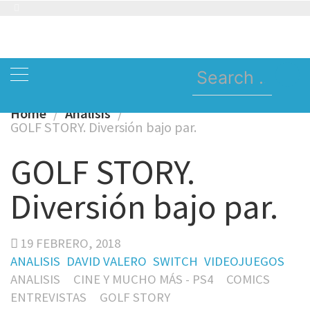
Skip
to
content
Search
for:
Home
Analisis
GOLF STORY. Diversión bajo par.
GOLF STORY.
Diversión bajo par.
19 FEBRERO, 2018
ANALISIS
DAVID VALERO
SWITCH
VIDEOJUEGOS
ANALISIS
CINE Y MUCHO MÁS - PS4
COMICS
ENTREVISTAS
GOLF STORY