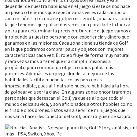
nos vamos a encontrar en los hoyos son variadas y va a
depender de nuestra habilidad en el juego si este se nos hace
un paseo o tenemos que repetir varias veces cada campo o
cada misión. La técnica de golpeo es sencilla, una barra sobre
la que tenemos que pulsar dos veces: una para darle la fuerza
y otra para determinar la precisión. Durante el juego vamos a
ir roleando a nuestro personaje con experiencia y dinero que
ganamos en las misiones. Cada zona tiene su tienda de Golf
en la que podremos comprar palos y objetos con mejores
características cada vez. El roleo fluye de forma muy natural
y rara vez vamos a tener que ir a cumplir misiones a
propósito para comprar un objeto o unos palos más
potentes. Además es un juego donde la mejora de las
habilidades facilita mucho las cosas pero no es
imprescindible, pues al final solo nuestra habilidad a la hora
de golpear va a ser la clave. En algunas zonas encontraremos
personajes que detestan el Golf, ya que es a lo que todo el
mundo dedica su vida, y son aficionados a otros hobbies como
el frisbie o los drones. Estos van a servir de minijuegos que
nos van a hacer desconectar del Golf, por si alguien se satura.