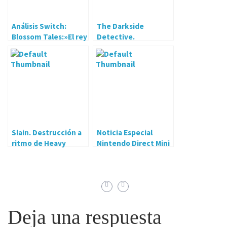
Análisis Switch:
The Darkside
Blossom Tales:»El rey
Detective.
durmiente». Sabor
Bienvenidos al Pixel
añejo.
del misterio
Slain. Destrucción a
Noticia Especial
ritmo de Heavy
Nintendo Direct Mini
Metal.
por sorpresa
Deja una respuesta