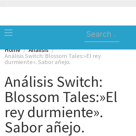
Skip
to
content
Search
for:
Home
Analisis
Análisis Switch: Blossom Tales:»El rey
durmiente». Sabor añejo.
Análisis Switch:
Blossom Tales:»El
rey durmiente».
Sabor añejo.