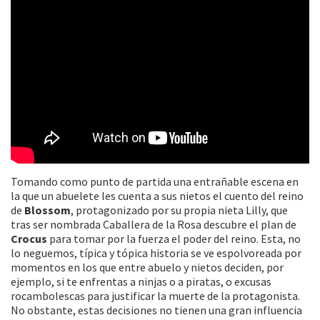
Tomando como punto de partida una entrañable escena en
la que un abuelete les cuenta a sus nietos el cuento del reino
de
Blossom
, protagonizado por su propia nieta Lilly, que
tras ser nombrada Caballera de la Rosa descubre el plan de
Crocus
para tomar por la fuerza el poder del reino. Esta, no
lo neguemos, típica y tópica historia se ve espolvoreada por
momentos en los que entre abuelo y nietos deciden, por
ejemplo, si te enfrentas a ninjas o a piratas, o excusas
rocambolescas para justificar la muerte de la protagonista.
No obstante, estas decisiones no tienen una gran influencia