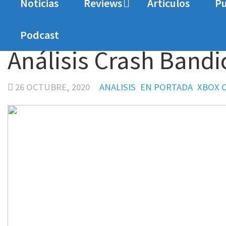
Noticias
Reviews
Articulos
Pu
Home
Analisis
Análisis Crash Bandicoot 4: It’
Podcast
Análisis Crash Bandic
26 OCTUBRE, 2020
ANALISIS
EN PORTADA
XBOX 