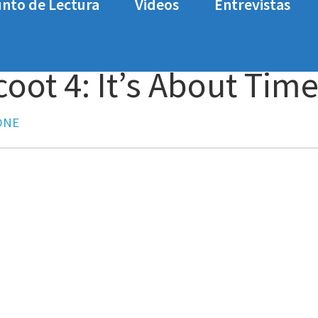
nto de Lectura
Videos
Entrevistas
s About Time
oot 4: It’s About Tim
ONE