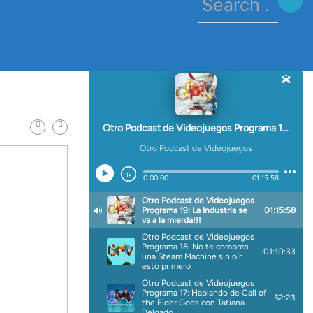
for:
e