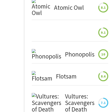
Atomic Owl
8.1
9.1
Phonopolis
10
Flotsam
8.6
Vultures:
Scavengers
7.1
of Death