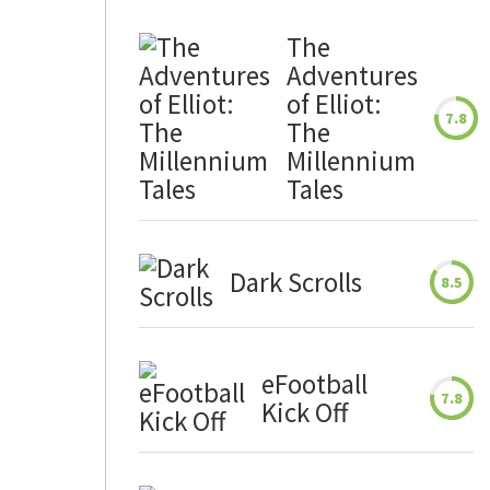
The
Adventures
of Elliot:
7.8
The
Millennium
Tales
Dark Scrolls
8.5
eFootball
7.8
Kick Off