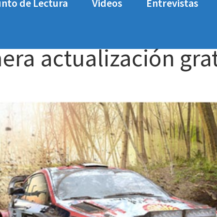
nto de Lectura
Videos
Entrevistas
lización gratuita
era actualización gra