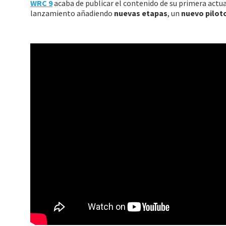
WRC 9
acaba de publicar el contenido de su primera actua
lanzamiento añadiendo
nuevas etapas
, un
nuevo pilot