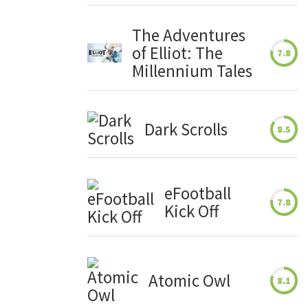
The Adventures
of Elliot: The
7.8
Millennium Tales
Dark Scrolls
8.5
eFootball
7.8
Kick Off
Atomic Owl
8.1