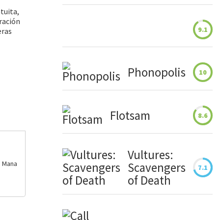
tuita,
oración
9.1
eras
Phonopolis
10
Flotsam
8.6
Vultures:
e Mana
Scavengers
7.1
of Death