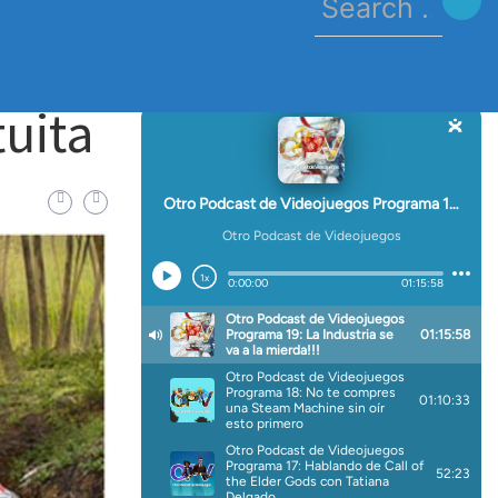
for:
tuita