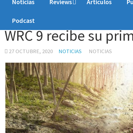
Noticias
Reviews
Articulos
Pu
Home
Noticias
WRC 9 recibe su primera actua
Podcast
WRC 9 recibe su prim
27 OCTUBRE, 2020
NOTICIAS
NOTICIAS