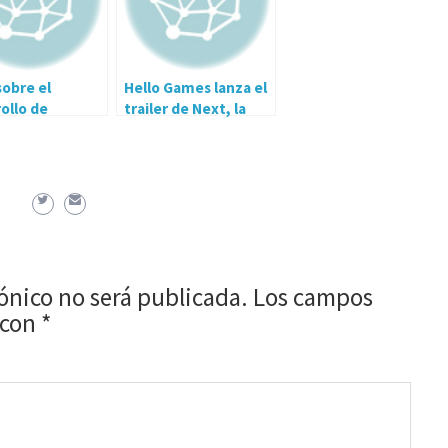
obre el
Hello Games lanza el
ollo de
trailer de Next, la
l’s Spiderman
próxima
actualización de No
Man’s Sky.
rónico no será publicada.
Los campos
 con
*