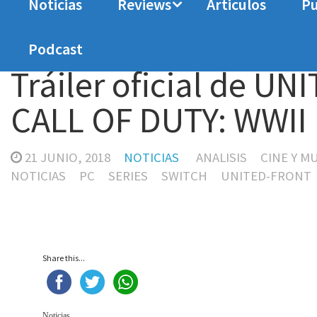
Noticias
Reviews
Articulos
Pu
Home
Noticias
Tráiler oficial de UNITED FR
Podcast
Tráiler oficial de U
CALL OF DUTY: WWII
21 JUNIO, 2018
NOTICIAS
ANALISIS
CINE Y M
NOTICIAS
PC
SERIES
SWITCH
UNITED-FRONT
Share this...
Noticias