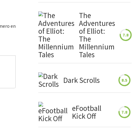
The
Adventures
imero en
of Elliot:
7.8
The
Millennium
Tales
Dark Scrolls
8.5
eFootball
7.8
Kick Off