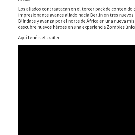
Los aliados contraatacan en el tercer pack de contenido d
impresionante avance aliado hacia Berlín en tres nuevos
Blíndate y avanza por el norte de África en una nueva mi
descubre nuevos héroes en una experiencia Zombies única
Aquí tenéis el trailer