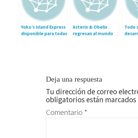
Yoku’s Island Express
Asterix & Obelix
Todo s
disponible para todas
regresan al mundo
desarr
las consolas
de los videojuegos
Marve
Deja una respuesta
Tu dirección de correo elect
obligatorios están marcados
Comentario
*