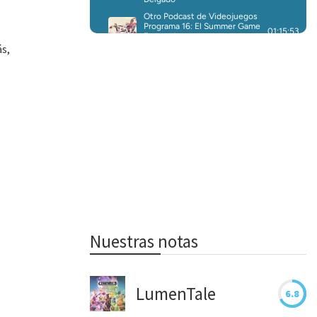
ás,
Nuestras notas
LumenTale
6.8