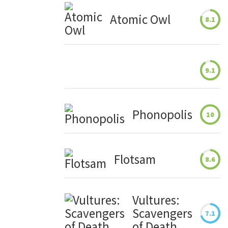
Atomic Owl
8.1
9.1
Phonopolis
10
Flotsam
8.6
Vultures:
Scavengers
7.1
of Death