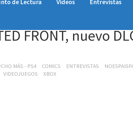
nto de Lectura
Videos
Entrevistas
ONT, nuevo DLC de CALL OF DUTY: WWII
NITED FRONT, nuevo DL
UCHO MÁS - PS4
COMICS
ENTREVISTAS
NOESPAISP
VIDEOJUEGOS
XBOX