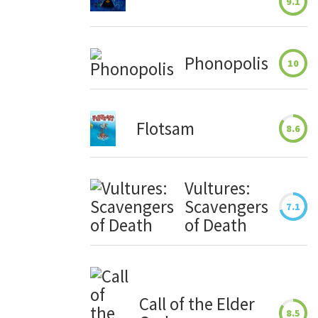
9.1
Phonopolis
10
Flotsam
8.6
Vultures:
Scavengers
7.1
of Death
Call of the Elder
8.5