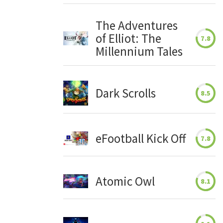
The Adventures
of Elliot: The
7.8
Millennium Tales
Dark Scrolls
8.5
eFootball Kick Off
7.8
Atomic Owl
8.1