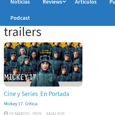
Noticias
Reviews
Articulos
Pu
Home
trailers
Podcast
trailers
Cine y Series
En Portada
Mickey 17. Crítica.
10 MARZO, 2025
ANALISIS