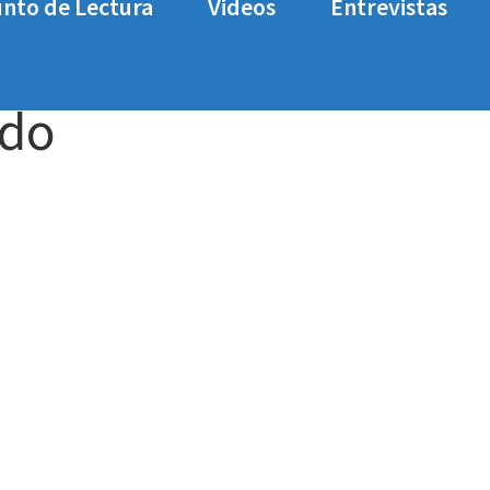
nto de Lectura
Videos
Entrevistas
-emote-montado
ado