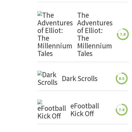
The
Adventures
of Elliot:
7.8
The
Millennium
Tales
Dark Scrolls
8.5
eFootball
7.8
Kick Off