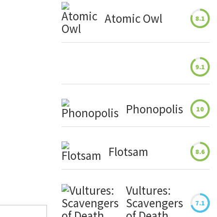
Atomic Owl
8.1
9.1
Phonopolis
10
Flotsam
8.6
Vultures:
Scavengers
7.1
of Death