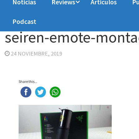
Noticias
Reviews
Articulos
Pu
Home
Analisis
Razer Seiren Emote
seiren
Podcast
seiren-emote-mont
24 NOVIEMBRE, 2019
Share this...