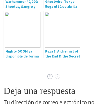
Warhammer 40,000:
Ghostwire: Tokyo
Shootas, Sangre y
llega el 12 de abril a
Teef ya disponible en
Xbox
Nintendo Switch
Mighty DOOM ya
Ryza 3: Alchemist of
disponible de forma
the End & the Secret
gratuita en iOS y
Key ya disponible
Android
Deja una respuesta
Tu dirección de correo electrónico no