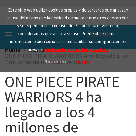
Skip
Este sitio web utiliza cookies propias y de terceros que analizan
to
el uso del mismo con la finalidad de mejorar nuestros contenidos
content
y su experiencia como usuario. Si continua navegando,
Search
consideramos que acepta su uso. Puede obtener más
for:
información o bien conocer cómo cambiar su configuración en
Home
Noticias
nuestra
política de privacidad y cookies
ONE PIECE PIRATE WARRIORS 4 ha llegado a los
4 millones de unidades vendidas
No acepto
Acepto
ONE PIECE PIRATE
WARRIORS 4 ha
llegado a los 4
millones de