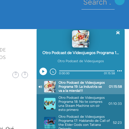
for:
DE
OS
i. ¿Qué