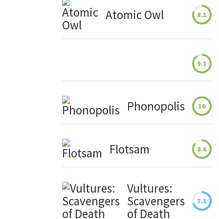
Atomic Owl
8.1
9.1
Phonopolis
10
Flotsam
8.6
Vultures:
Scavengers
7.1
of Death