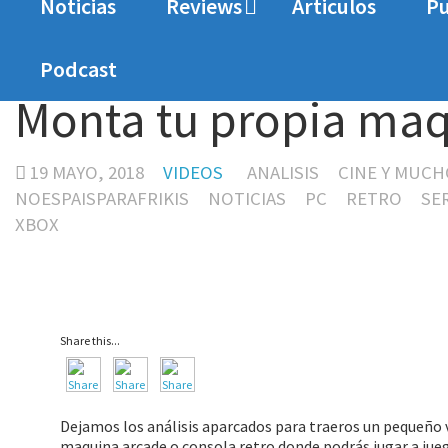
Noticias
Reviews
Articulos
Pu
Home
Videos
Monta tu propia maquina retro
Podcast
Monta tu propia maq
19 MAYO, 2018
VIDEOS
ANALISIS
CINE Y MUCH
NOESPAISPARAFRIKIS
NOTICIAS
PC
RETRO
SE
XBOX
Share this...
Dejamos los análisis aparcados para traeros un pequeño v
maquina arcade o consola retro donde podrás jugar a jueg