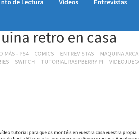
nto de Lectura
Videos
Entrevistas
 en casa
uina retro en casa
O MÁS - PS4
COMICS
ENTREVISTAS
MAQUINA ARCA
RIES
SWITCH
TUTORIAL RASPBERRY PI
VIDEOJUEG
ídeo tutorial para que os montéis en vuestra casa vuestra propia
os de hasta 50 consolas por muy poco dinero gracias a Raspberry p