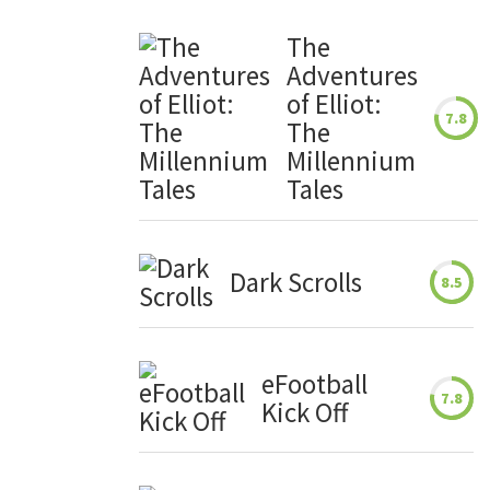
The
Adventures
of Elliot:
7.8
The
Millennium
Tales
Dark Scrolls
8.5
eFootball
7.8
Kick Off