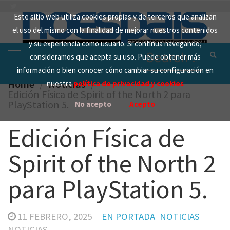
Skip
Este sitio web utiliza cookies propias y de terceros que analizan
to
el uso del mismo con la finalidad de mejorar nuestros contenidos
content
y su experiencia como usuario. Si continua navegando,
Search
consideramos que acepta su uso. Puede obtener más
for:
información o bien conocer cómo cambiar su configuración en
Home
Noticias
nuestra
política de privacidad y cookies
Edición Física de Spirit of the North 2 para
PlayStation 5.
No acepto
Acepto
Edición Física de
Spirit of the North 2
para PlayStation 5.
11 FEBRERO, 2025
EN PORTADA
NOTICIAS
NOTICIAS