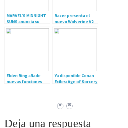
MARVEL’S MIDNIGHT
Razer presenta el
SUNS anuncia su
nuevo Wolverine V2
Season Pass
PRO
Elden Ring añade
Ya disponible Conan
nuevas funciones
Exiles: Age of Sorcery
PVP gracias a un DLC
– Chapter 3
gratuito
Deja una respuesta