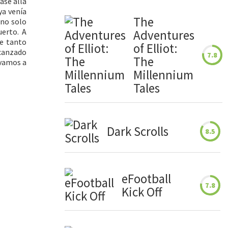
ase allá
ya venía
The
 no solo
uerto. A
Adventures
re tanto
of Elliot:
lcanzado
7.8
The
 vamos a
Millennium
Tales
Dark Scrolls
8.5
eFootball
7.8
Kick Off