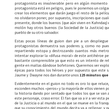
protagonista es invulnerable pero en algún momento n
protagonista está en peligro, pues le ponemos un colgan
crear los elementos que darán juego el resto de la pelí
no olvidaron poner, por supuesto, inscripciones que cual
presente, donde los buenos (que aún viven en Kahndaq) 
molón hay otros buenos (la Sociedad de la Justicia) qu
pueblo de su otro salvador.
Estas pocas líneas de guion dan pie a un despliegue
protagonistas demuestra sus poderes y, como no pue
repartiendo estopa y destrozando cuantos más metros
intentar explorar la «difusa moral» de este antihéroe p
bastante comprensible ya que esto es un intento de re
gente en mallas dándose bofetones. Queremos ver explos
épicas para todos los héroes y por supuesto que este 
Jaume y Dwayne nos dan durante unos
125 minutos que
Evidentemente en el guion no todo es oro lo que reluce,
esconden muchos «peros» y la mayoría de ellos vienen po
la historia dando por sentado que todos los que se van 
este personaje, craso error. El fan que va a ir a ver esta 
de la Justicia o al mundo en el que se mueve en la fran
que su conocimiento del mundo decita va a rellenar, y p