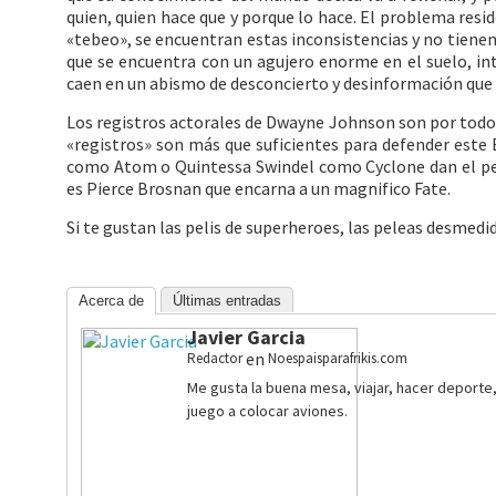
quien, quien hace que y porque lo hace. El problema resi
«tebeo», se encuentran estas inconsistencias y no tienen
que se encuentra con un agujero enorme en el suelo, i
caen en un abismo de desconcierto y desinformación que pu
Los registros actorales de Dwayne Johnson son por todos 
«registros» son más que suficientes para defender este
como Atom o Quintessa Swindel como Cyclone dan el pe
es Pierce Brosnan que encarna a un magnifico Fate.
Si te gustan las pelis de superheroes, las peleas desmedi
Acerca de
Últimas entradas
Javier Garcia
en
Redactor
Noespaisparafrikis.com
Me gusta la buena mesa, viajar, hacer deporte, 
juego a colocar aviones.