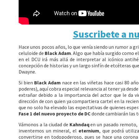
Suscribete a n
Hace unos pocos años, lo que venía siendo un rumor a gri
celuloide de
Black Adam
. Algo que había surgido como el
en el DCU irá más allá de interpretar al icónico antih
concepción de historias y un largo sinfín de etcéteras qu
Dwayne.
Si bien
Black Adam
nace en las viñetas hace casi 80 añ
poderes), aquí cobra especial relevancia al tener ya desde
extrañar debido a la importancia del actor que le da 
dirección de con quien ya compartiera cartel en la recie
que no solo ha elevado las expectativas de quienes esper
Fase 1 del nuevo proyecto de DC
donde cambiarán las t
Vámonos a la ciudad de
Kahndaq
en un pasado remoto, 2
inventemos un mineral, el
eternium
, que podrá utiliz
convertirse en todopoderoso, pues se hace una corona