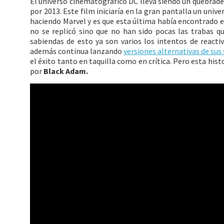
El universo cinematográfico DC lleva siendo un quebrade
por 2013. Este film iniciaría en la gran pantalla un uni
haciendo Marvel y es que esta última había encontrado en
no se replicó sino que no han sido pocas las trabas q
sabiendas de esto ya son varios los intentos de reacti
además continua lanzando
versiones alternativas de sus
el éxito tanto en taquilla como en crítica. Pero esta his
por
Black Adam.