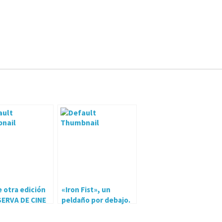
 otra edición
«Iron Fist», un
SERVA DE CINE
peldaño por debajo.