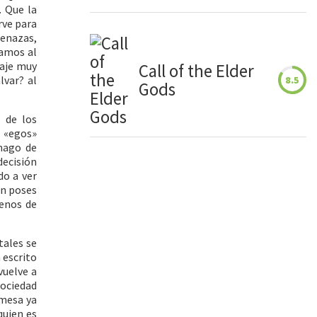
. Que la
rve para
menazas,
gamos al
raje muy
Call of the Elder
lvar? al
8.5
Gods
 de los
 «egos»
mago de
decisión
do a ver
on poses
uenos de
tales se
 escrito
vuelve a
Sociedad
 mesa ya
quien es