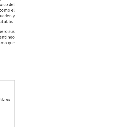
oico del
 como el
pueden y
utable.
pero sus
Centineo
isma que
 libres