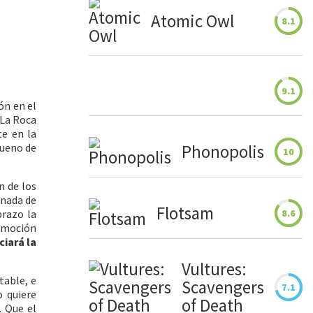
Atomic Owl
8.1
9.1
ón en el
 La Roca
te en la
Phonopolis
bueno de
10
n de los
 nada de
Flotsam
8.6
brazo la
omoción
iciará la
Vultures:
table, e
Scavengers
7.1
o quiere
of Death
. Que el