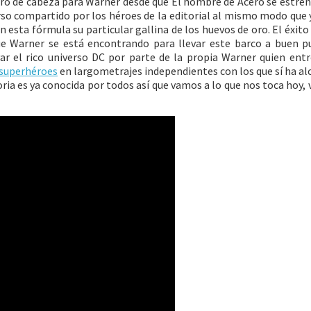
ro de cabeza para Warner desde que El hombre de Acero se estren
verso compartido por los héroes de la editorial al mismo modo que 
 esta fórmula su particular gallina de los huevos de oro. El éxito
ue Warner se está encontrando para llevar este barco a buen p
var el rico universo DC por parte de la propia Warner quien ent
 superhéroes
en largometrajes independientes con los que sí ha a
toria es ya conocida por todos así que vamos a lo que nos toca hoy,