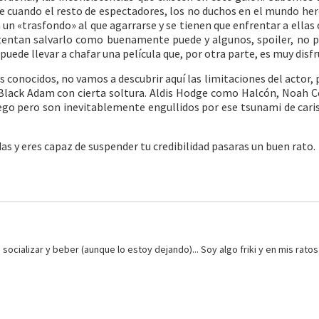
de cuando el resto de espectadores, los no duchos en el mundo her
 un «trasfondo» al que agarrarse y se tienen que enfrentar a ellas
ntentan salvarlo como buenamente puede y algunos, spoiler, no 
ede llevar a chafar una película que, por otra parte, es muy disfr
conocidos, no vamos a descubrir aquí las limitaciones del actor, 
 Black Adam con cierta soltura. Aldis Hodge como Halcón, Noah 
go pero son inevitablemente engullidos por ese tsunami de car
das y eres capaz de suspender tu credibilidad pasaras un buen rato.
socializar y beber (aunque lo estoy dejando)... Soy algo friki y en mis ratos