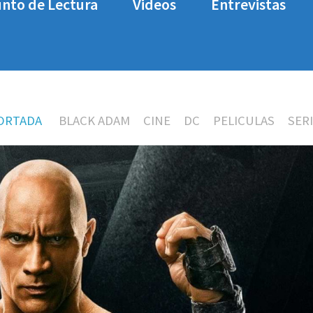
nto de Lectura
Videos
Entrevistas
ORTADA
BLACK ADAM
CINE
DC
PELICULAS
SER