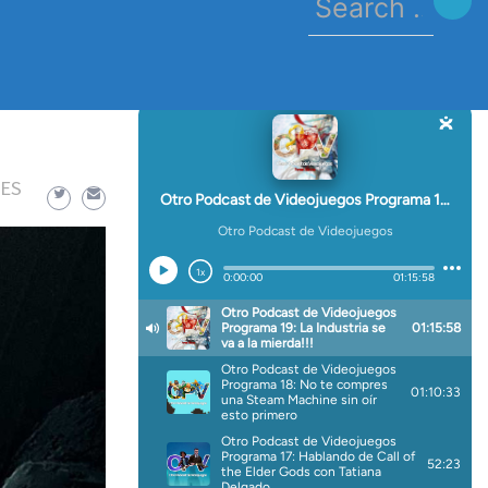
for:
IES