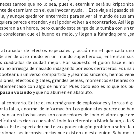
ecesitamos que no lo sea, pues el eternium será su kriptonita
te de eternium con el que invocar ayuda… Este viaje al pasado si
cula, y aunque quedaron enterrados para salvar al mundo de sus a
quiera parece entender, y así poder volver a encontrarlos. Así lle
esperan a un héroe, pero cuando éste surge de la tumba con un t
e consideran que el bueno es malo, y llegan a Kahndaq para ¿sa
 atronador de efectos especiales y acción en el que cada uno
de ser de otro modo en un mundo superheroico, enfrentan sus
 cuadrados de ciudad mejor. Por supuesto el guion hace el a
ero no arriesga demasiado indagando por esos derroteros. Es una 
bootear un universo compartido y ,seamos sinceros, hemos veni
iones, efectos digitales, grandes peleas, momentos estelares c
salpimentado con algo de humor. Pues todo eso es lo que los b
 pasan volando
y que no aburren en absoluto.
 al contrario. Entre el maremágnum de explosiones y tortas digi
r la falta, enorme, de información. Los guionistas parece que han
a sentar en las butacas son conocedores de todo el «lore» que en
película si es cierto que sabrá todo lo referente a Black Adam, a la 
quicia. Este espectador no te va aponer ningún problema sobre la
erdonar, las inconsistencias que existen en este guion. Sabemos 