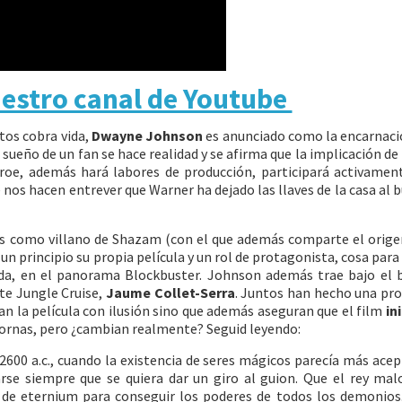
uestro canal de Youtube
tos cobra vida,
Dwayne Johnson
es anunciado como la encarnaci
 sueño de un fan se hace realidad y se afirma que la implicación de
éroe, además hará labores de producción, participará activamen
e nos hacen entrever que Warner ha dejado las llaves de la casa al 
os como villano de Shazam (con el que además comparte el orige
 un principio su propia película y un rol de protagonista, cosa para
vida, en el panorama Blockbuster. Johnson además trae bajo el 
nte Jungle Cruise,
Jaume Collet-Serra
. Juntos han hecho una pr
an la película con ilusión sino que además aseguran que el film
in
ornas, pero ¿cambian realmente? Seguid leyendo:
600 a.c., cuando la existencia de seres mágicos parecía más acep
arse siempre que se quiera dar un giro al guion. Que el rey mal
 de eternium para conseguir los poderes de todos los demonios