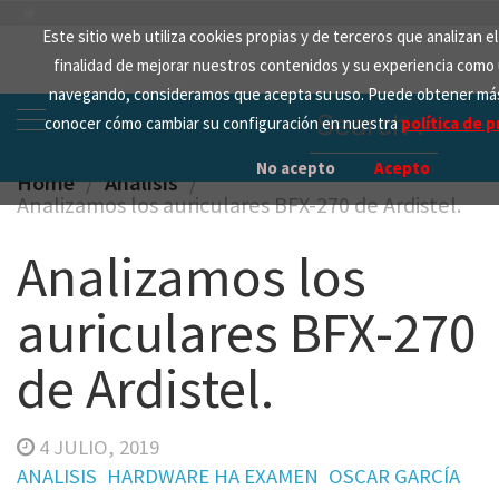
Skip
Este sitio web utiliza cookies propias y de terceros que analizan e
to
finalidad de mejorar nuestros contenidos y su experiencia como 
content
navegando, consideramos que acepta su uso. Puede obtener más
Search
conocer cómo cambiar su configuración en nuestra
política de p
for:
No acepto
Acepto
Home
Analisis
Analizamos los auriculares BFX-270 de Ardistel.
Analizamos los
auriculares BFX-270
de Ardistel.
4 JULIO, 2019
ANALISIS
HARDWARE HA EXAMEN
OSCAR GARCÍA