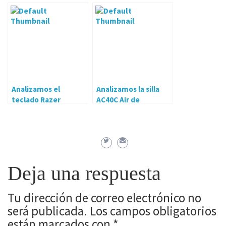
Controler 2 para PS4
AIZEN
Analizamos el
Analizamos la silla
teclado Razer
AC40C Air de
Blackwidow
AeroCool
Tournament Edition
Chroma v2
Deja una respuesta
Tu dirección de correo electrónico no
será publicada.
Los campos obligatorios
están marcados con
*