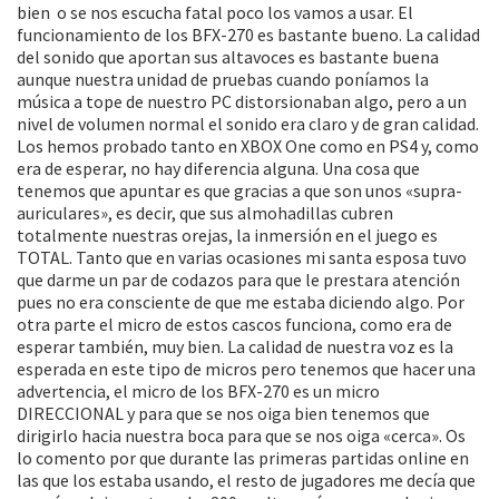
bien o se nos escucha fatal poco los vamos a usar. El
funcionamiento de los BFX-270 es bastante bueno. La calidad
del sonido que aportan sus altavoces es bastante buena
aunque nuestra unidad de pruebas cuando poníamos la
música a tope de nuestro PC distorsionaban algo, pero a un
nivel de volumen normal el sonido era claro y de gran calidad.
Los hemos probado tanto en XBOX One como en PS4 y, como
era de esperar, no hay diferencia alguna. Una cosa que
tenemos que apuntar es que gracias a que son unos «supra-
auriculares», es decir, que sus almohadillas cubren
totalmente nuestras orejas, la inmersión en el juego es
TOTAL. Tanto que en varias ocasiones mi santa esposa tuvo
que darme un par de codazos para que le prestara atención
pues no era consciente de que me estaba diciendo algo. Por
otra parte el micro de estos cascos funciona, como era de
esperar también, muy bien. La calidad de nuestra voz es la
esperada en este tipo de micros pero tenemos que hacer una
advertencia, el micro de los BFX-270 es un micro
DIRECCIONAL y para que se nos oiga bien tenemos que
dirigirlo hacia nuestra boca para que se nos oiga «cerca». Os
lo comento por que durante las primeras partidas online en
las que los estaba usando, el resto de jugadores me decía que