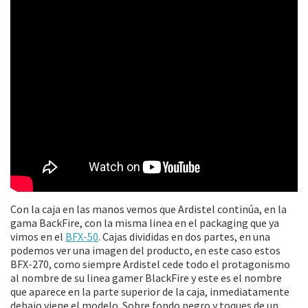
Con la caja en las manos vemos que Ardistel continúa, en la
gama BackFire, con la misma linea en el packaging que ya
vimos en el
BFX-50
. Cajas divididas en dos partes, en una
podemos ver una imagen del producto, en este caso estos
BFX-270, como siempre Ardistel cede todo el protagonismo
al nombre de su linea gamer BlackFire y este es el nombre
que aparece en la parte superior de la caja, inmediatamente
debajo viene el modelo. Sobre fondo negro y toques de un