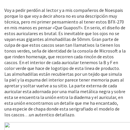
Voy a pedir perdón al lector y a mis compañeros de Noespais
porque lo que voy a decir ahora no es una descripción muy
técnica, pero mi primer pensamiento al tener estos BFX-270
en mis manos es pensar «Que Guapos!!». En serio, el diseño de
estos auriculares es brutal. Es inevitable que los ojos no se
vayan esas gigantes almohadillas de 50mm. Gran parte de
culpa de que estos cascos sean tan llamativos la tienen los
tonos verdes, seña de identidad de la consola de Microsoft a la
que rinden homenaje, que recorren cada rincón de estos
cascos. En el interior de cada auricular tenemos la B y F en
color verde que hace de logotipo de esta linea de producto.
Las almohadillas están recubiertas por un tejido que simula
la piel y la espuma del interior parece tener memoria pues al
apretar y soltar vuelve a su sitio. La parte externa de cada
auricular esta adornada por una malla metálica negra y sobre
esta se encuentra la unión entra la diadema y el auricular, en
esta unión encontramos un detalle que me ha encantado,
una especie de chapa donde esta serigrafiado el modelo de
los cascos…un autentico detallazo.