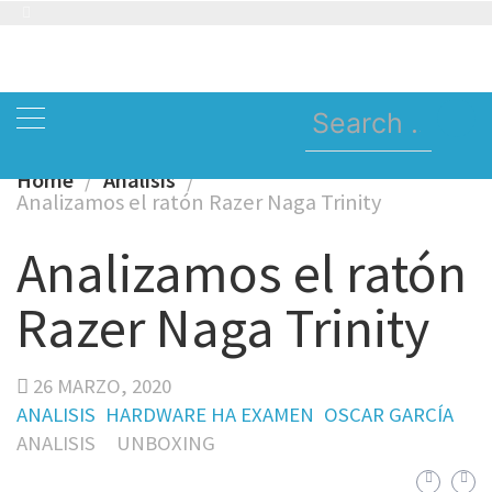
Skip
to
content
Search
for:
Home
Analisis
Analizamos el ratón Razer Naga Trinity
Analizamos el ratón
Razer Naga Trinity
26 MARZO, 2020
ANALISIS
HARDWARE HA EXAMEN
OSCAR GARCÍA
ANALISIS
UNBOXING