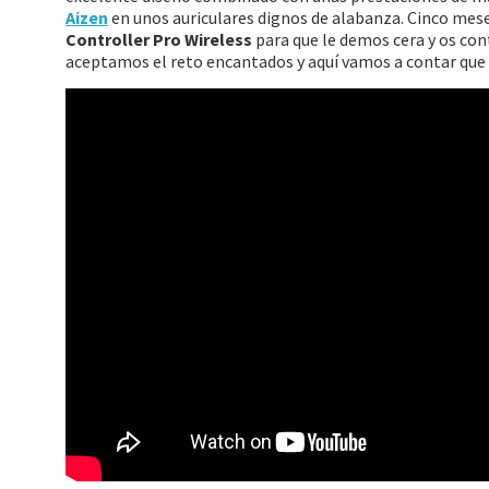
Aizen
en unos auriculares dignos de alabanza. Cinco mese
Controller Pro Wireless
para que le demos cera y os co
aceptamos el reto encantados y aquí vamos a contar que 