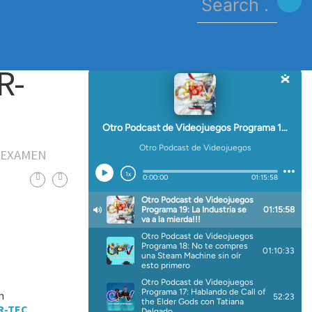
for:
R-
 EXAMEN
n
FR-TEC