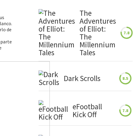
The
us
Adventures
lanco.
of Elliot:
rlo de
7.8
The
 parte
Millennium
e
Tales
Dark Scrolls
8.5
eFootball
7.8
Kick Off