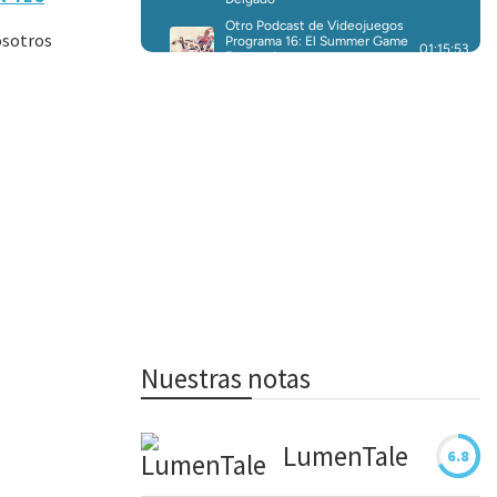
osotros
Nuestras notas
LumenTale
6.8