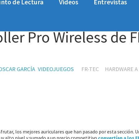
nto de Lectura
Videos
Entrevistas
Wireless de FR-TEC.
ller Pro Wireless de F
OSCAR GARCÍA
VIDEOJUEGOS
FR-TEC
HARDWARE A
frutar, los mejores auriculares que han pasado por esta sección. U
y alto nivel y sumado a un precio competitivo
convertían a los 