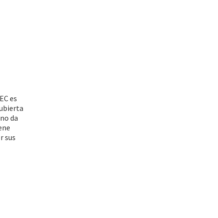
TEC es
ubierta
 no da
iene
r sus