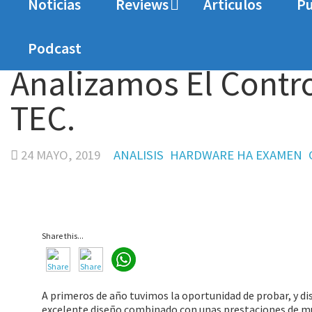
Noticias
Reviews
Articulos
Pu
Home
Analisis
Analizamos El Controller Pro 
Podcast
Analizamos El Contro
TEC.
24 MAYO, 2019
ANALISIS
HARDWARE HA EXAMEN
Share this...
A primeros de año tuvimos la oportunidad de probar, y dis
excelente diseño combinado con unas prestaciones de mu