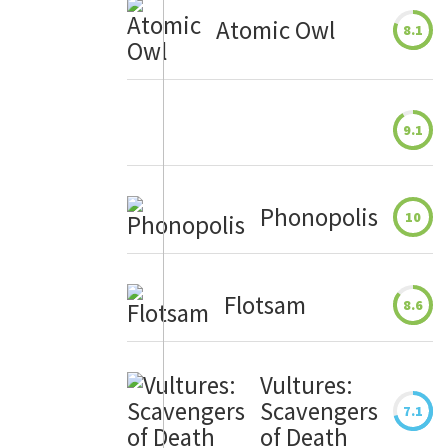
Atomic Owl
8.1
9.1
Phonopolis
10
Flotsam
8.6
Vultures:
Scavengers
7.1
of Death