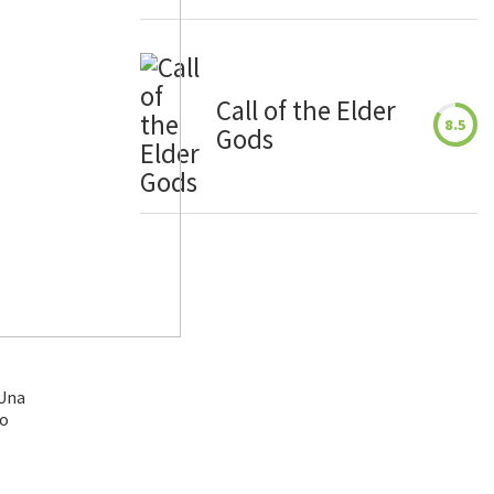
Call of the Elder
8.5
Gods
 Una
ro