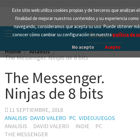
Skip
Este sitio web utiliza cookies propias y de terceros que analizan e
to
finalidad de mejorar nuestros contenidos y su experiencia como 
content
navegando, consideramos que acepta su uso. Puede obtener más
Search
conocer cómo cambiar su configuración en nuestra
política de p
for:
No acepto
Acepto
Home
Analisis
The Messenger. Ninjas de 8 bits
The Messenger.
Ninjas de 8 bits
11 SEPTIEMBRE, 2018
ANALISIS
DAVID VALERO
PC
VIDEOJUEGOS
ANALISIS
DAVID VALERO
INDIE
PC
THE MESSENGER