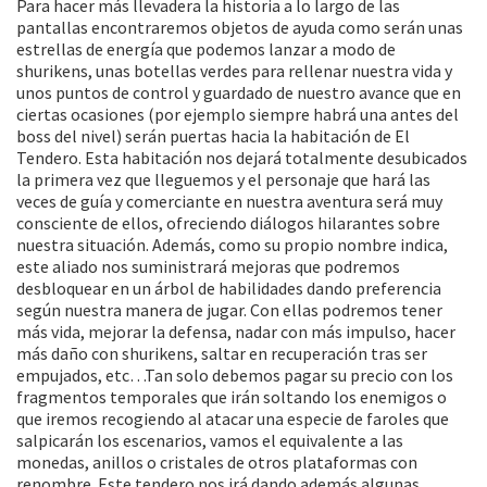
Para hacer más llevadera la historia a lo largo de las
pantallas encontraremos objetos de ayuda como serán unas
estrellas de energía que podemos lanzar a modo de
shurikens, unas botellas verdes para rellenar nuestra vida y
unos puntos de control y guardado de nuestro avance que en
ciertas ocasiones (por ejemplo siempre habrá una antes del
boss del nivel) serán puertas hacia la habitación de El
Tendero. Esta habitación nos dejará totalmente desubicados
la primera vez que lleguemos y el personaje que hará las
veces de guía y comerciante en nuestra aventura será muy
consciente de ellos, ofreciendo diálogos hilarantes sobre
nuestra situación. Además, como su propio nombre indica,
este aliado nos suministrará mejoras que podremos
desbloquear en un árbol de habilidades dando preferencia
según nuestra manera de jugar. Con ellas podremos tener
más vida, mejorar la defensa, nadar con más impulso, hacer
más daño con shurikens, saltar en recuperación tras ser
empujados, etc…Tan solo debemos pagar su precio con los
fragmentos temporales que irán soltando los enemigos o
que iremos recogiendo al atacar una especie de faroles que
salpicarán los escenarios, vamos el equivalente a las
monedas, anillos o cristales de otros plataformas con
renombre. Este tendero nos irá dando además algunas