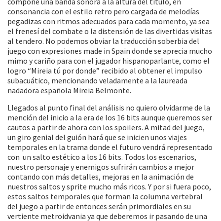
compone una banda sonora a la altura del título, en
consonancia con el estilo retro pero cargada de melodías
pegadizas con ritmos adecuados para cada momento, ya sea
el frenesí del combate o la distensión de las divertidas visitas
al tendero. No podemos obviar la traducción soberbia del
juego con expresiones made in Spain donde se aprecia mucho
mimo y cariño para con el jugador hispanoparlante, como el
logro “Mireia tú por donde” recibido al obtener el impulso
subacuático, mencionando veladamente a la laureada
nadadora española Mireia Belmonte.
Llegados al punto final del análisis no quiero olvidarme de la
mención del inicio a la era de los 16 bits aunque queremos ser
cautos a partir de ahora con los spoilers. A mitad del juego,
un giro genial del guión hará que se inicien unos viajes
temporales en la trama donde el futuro vendrá representado
con un salto estético a los 16 bits. Todos los escenarios,
nuestro personaje y enemigos sufrirán cambios a mejor
contando con más detalles, mejoras en la animación de
nuestros saltos y sprite mucho más ricos. Y por si fuera poco,
estos saltos temporales que forman la columna vertebral
del juego a partir de entonces serán primordiales en su
vertiente metroidvania ya que deberemos ir pasando de una