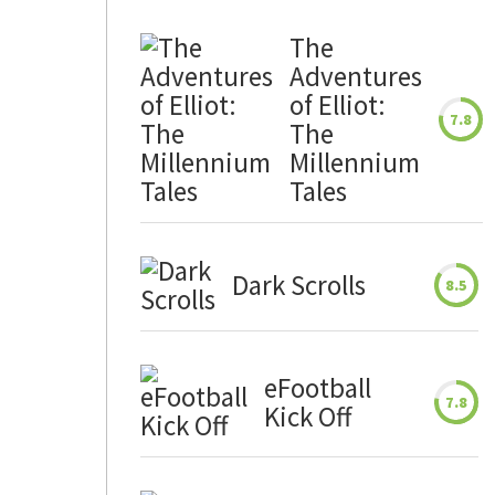
The
Adventures
of Elliot:
7.8
The
Millennium
Tales
Dark Scrolls
8.5
eFootball
7.8
Kick Off