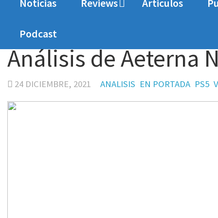
Noticias
Reviews
Articulos
Pu
Home
Analisis
Análisis de Aeterna Noctis
Podcast
Análisis de Aeterna 
24 DICIEMBRE, 2021
ANALISIS
EN PORTADA
PS5