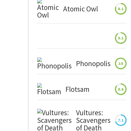
Atomic Owl
8.1
9.1
Phonopolis
10
Flotsam
8.6
Vultures:
Scavengers
7.1
of Death