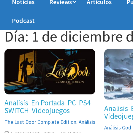
Noticias
Reviews
Articulos
Pu
Home
2022
diciembre
1
Podcast
Día:
1 de diciembre 
Analisis
En Portada
PC
PS4
Analisis
SWITCH
Videojuegos
Videojue
The Last Door Complete Edition. Análisis
Análisis God