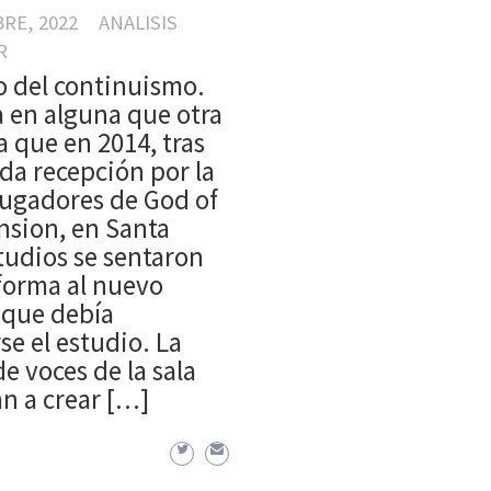
BRE, 2022
ANALISIS
R
o del continuismo.
 en alguna que otra
a que en 2014, tras
da recepción por la
 jugadores de God of
nsion, en Santa
tudios se sentaron
forma al nuevo
 que debía
se el estudio. La
e voces de la sala
n a crear […]