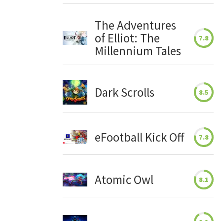
The Adventures
of Elliot: The
7.8
Millennium Tales
Dark Scrolls
8.5
eFootball Kick Off
7.8
Atomic Owl
8.1