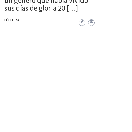
un género que había vivido
sus días de gloria 20 […]
LÉELO YA