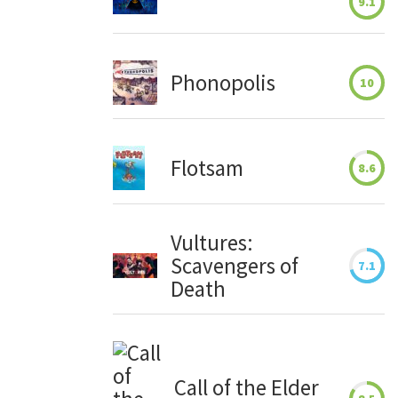
9.1
Phonopolis
10
Flotsam
8.6
Vultures:
Scavengers of
7.1
Death
Call of the Elder