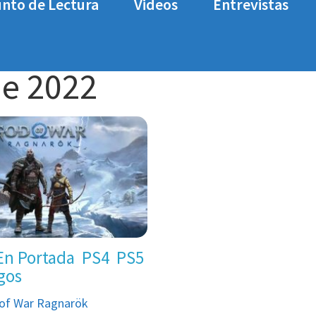
nto de Lectura
Videos
Entrevistas
de 2022
En Portada
PS4
PS5
gos
 of War Ragnarök