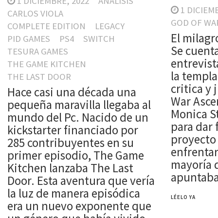
1 DICIEMBRE, 2022
ANALISIS
1 DICIEM
CARLOS VIOLA
GOD OF WA
COMPLETE EDITION
LEGACY
El milagr
PID GAMES
PS4
SWITCH
Se cuenta
TESURA GAMES
entrevist
THE GAME KITCHEN
la templa
THE LAST DOOR
critica y
Hace casi una década una
War Asce
pequeña maravilla llegaba al
Monica S
mundo del Pc. Nacido de un
para dar 
kickstarter financiado por
proyecto
285 contribuyentes en su
enfrentar
primer episodio, The Game
mayoría d
Kitchen lanzaba The Last
apuntaba
Door. Esta aventura que vería
la luz de manera episódica
LÉELO YA
era un nuevo exponente que