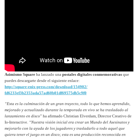
Asimismo Square
ha lanzado una
postales digitales conmemorativas
que
puedes descargarte desde el siguiente enlace:
http://square-enix-press.com/
download/154902/
fd6233ef3b2353ada57ad60b01df69
575db5c9f0
“Esta es la culminación de un gran trayecto, todo lo que hemos aprendido,
mejorado y actualizado durante la temporada en vivo se ha trasladado al
lanzamiento en disco
” ha afirmado Christian Elverdam, Director Creativo de
Io-Interactive.
“Nuestra visión inicial era crear un Mundo del Asesinatos y
mejorarlo con la ayuda de los jugadores y trasladarlo a todo aquel que
quiera tener el juego en un disco; esta es una producción reconocida en