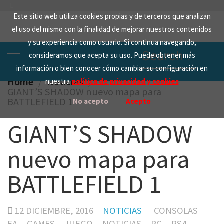
Skip
Este sitio web utiliza cookies propias y de terceros que analizan
to
el uso del mismo con la finalidad de mejorar nuestros contenidos
content
y su experiencia como usuario. Si continua navegando,
Search
consideramos que acepta su uso. Puede obtener más
for:
información o bien conocer cómo cambiar su configuración en
Home
Noticias
nuestra
política de privacidad y cookies
GIANT’S SHADOW nuevo mapa para
BATTLEFIELD 1
No acepto
Acepto
GIANT’S SHADOW
nuevo mapa para
BATTLEFIELD 1
12 DICIEMBRE, 2016
NOTICIAS
CONSOLAS
EA
GAMES
JUEGO
NOTICIAS
PC
PS4