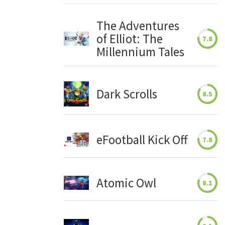
The Adventures
of Elliot: The
7.8
Millennium Tales
Dark Scrolls
8.5
eFootball Kick Off
7.8
Atomic Owl
8.1