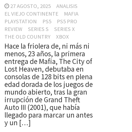
27 AGOSTO, 2025
ANALISIS
EL VIEJO CONTINENTE
MAFIA
PLAYSTATION
PS5
PS5 PRO
REVIEW
SERIES S
SERIES X
THE OLD COUNTRY
XBOX
Hace la friolera de, ni más ni
menos, 23 años, la primera
entrega de Mafia, The City of
Lost Heaven, debutaba en
consolas de 128 bits en plena
edad dorada de los juegos de
mundo abierto, tras la gran
irrupción de Grand Theft
Auto III (2001), que había
llegado para marcar un antes
y un […]