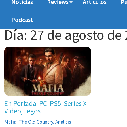
Noticias
Reviews
Articulos
Pu
Home
2025
agosto
27
Podcast
Día:
27 de agosto de
En Portada
PC
PS5
Series X
Videojuegos
Mafia: The Old Country. Análisis