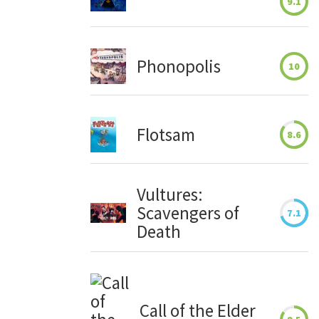
9.1
Phonopolis
10
Flotsam
8.6
Vultures:
Scavengers of
7.1
Death
Call of the Elder