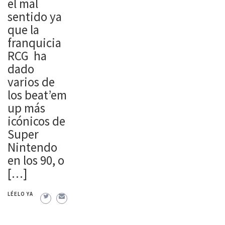
el mal
sentido ya
que la
franquicia
RCG ha
dado
varios de
los beat’em
up más
icónicos de
Super
Nintendo
en los 90, o
[…]
LÉELO YA