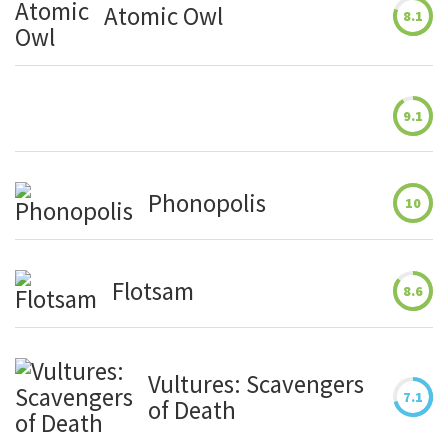
Atomic Owl
8.1
9.1
Phonopolis
10
Flotsam
8.6
Vultures: Scavengers
7.1
of Death