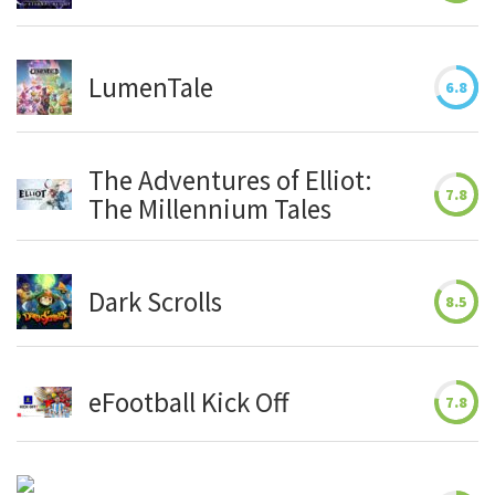
LumenTale
6.8
The Adventures of Elliot:
7.8
The Millennium Tales
Dark Scrolls
8.5
eFootball Kick Off
7.8