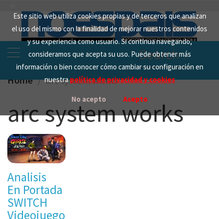
Skip
Este sitio web utiliza cookies propias y de terceros que analizan
to
el uso del mismo con la finalidad de mejorar nuestros contenidos
content
y su experiencia como usuario. Si continua navegando,
Search
consideramos que acepta su uso. Puede obtener más
for:
información o bien conocer cómo cambiar su configuración en
Home
arc system works
nuestra
política de privacidad y cookies
No acepto
Acepto
arc system works
Analisis
En Portada
SWITCH
Videojuegos