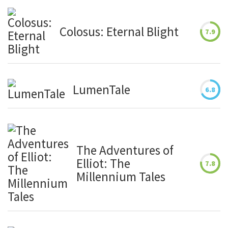
Colosus: Eternal Blight
7.9
LumenTale
6.8
The Adventures of
Elliot: The
7.8
Millennium Tales