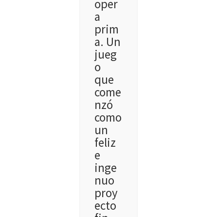
oper
a
prim
a. Un
jueg
o
que
come
nzó
como
un
feliz
e
inge
nuo
proy
ecto