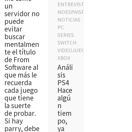
ENTREVISTAS
un
NOESPAISPARAFRIKIS
servidor no
NOTICIAS
puede
PC
evitar
SERIES
buscar
SWITCH
mentalmen
VIDEOJUEGOS
te el título
XBOX
de From
Análi
Software al
sis
que más le
PS4
recuerda
Hace
cada juego
algú
que tiene
n
la suerte
tiem
de probar.
po,
Si hay
ya
parry, debe