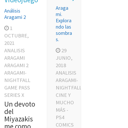
Araga
Análisis
mi.
Aragami 2
Explora
ndo las
1
sombra
OCTUBRE,
s.
2021
29
ANALISIS
JUNIO,
ARAGAMI
2018
ARAGAMI 2
ANALISIS
ARAGAMI-
ARAGAMI-
NIGHTFALL
NIGHTFALL
GAME PASS
CINE Y
SERIES X
MUCHO
Un devoto
MÁS -
del
PS4
Miyazakis
COMICS
me como