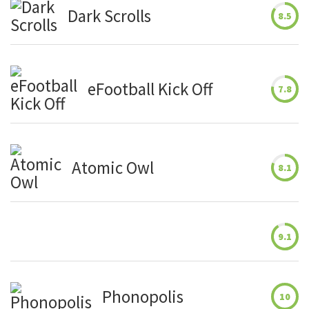
Dark Scrolls
8.5
eFootball Kick Off
7.8
Atomic Owl
8.1
9.1
Phonopolis
10