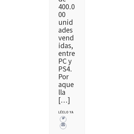
400.0
00
unid
ades
vend
idas,
entre
PC y
PS4.
Por
aque
lla
[…]
LÉELO YA