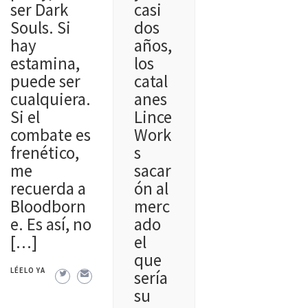
casi
ser Dark
dos
Souls. Si
años,
hay
los
estamina,
catal
puede ser
anes
cualquiera.
Lince
Si el
Work
combate es
s
frenético,
sacar
me
ón al
recuerda a
merc
Bloodborn
ado
e. Es así, no
el
[…]
que
LÉELO YA
sería
su