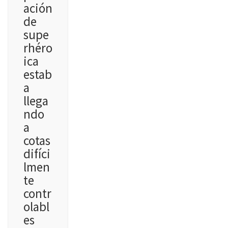
ación
de
supe
rhéro
ica
estab
a
llega
ndo
a
cotas
difíci
lmen
te
contr
olabl
es