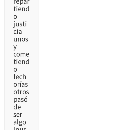
repar
tiend
o
justi
cia
unos
y
come
tiend
o
fech
orías
otros
pasó
de
ser
algo
inus