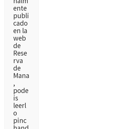
nalm
ente
publi
cado
en la
web
de
Rese
rva
de
Mana
,
pode
is
leerl
o
pinc
hand