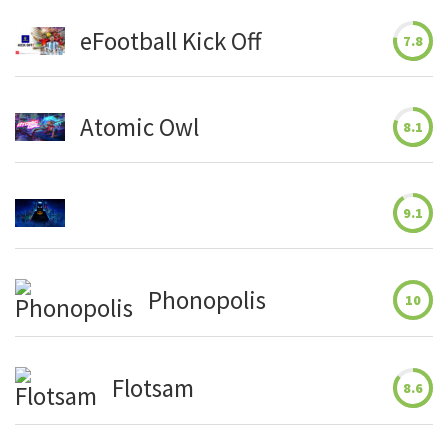
eFootball Kick Off
7.8
Atomic Owl
8.1
9.1
Phonopolis
10
Flotsam
8.6