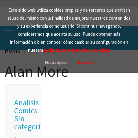
Skip
Este sitio web utiliza cookies propias y de terceros que analizan
to
el uso del mismo con la finalidad de mejorar nuestros contenidos
content
y su experiencia como usuario. Si continua navegando,
Search
consideramos que acepta su uso. Puede obtener más
for:
información o bien conocer cómo cambiar su configuración en
Home
Alan More
nuestra
política de privacidad y cookies
No acepto
Acepto
Alan More
Analisis
Comics
Sin
categoría