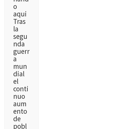
o
aqui
Tras
la
segu
nda
guerr
a
mun
dial
el
conti
nuo
aum
ento
de
pobl