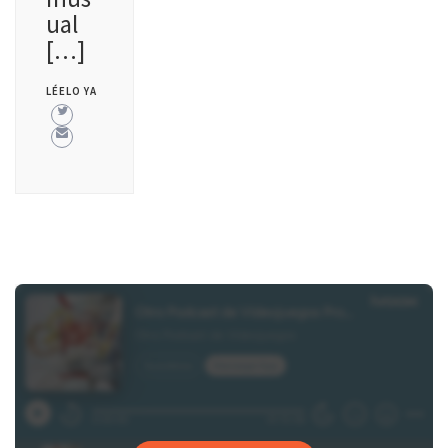
ual
[…]
LÉELO YA