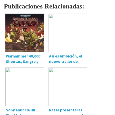
Publicaciones Relacionadas:
Warhammer 40,000:
Así es Ambición, el
Shootas, Sangre y
nuevo trailer de
Teef ya disponible en
FINAL FANTASY XVI
Nintendo Switch
Sony anuncia un
Razer presenta las