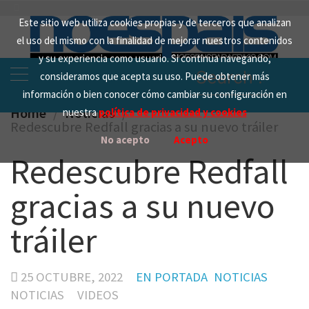
Skip
Este sitio web utiliza cookies propias y de terceros que analizan
to
el uso del mismo con la finalidad de mejorar nuestros contenidos
content
y su experiencia como usuario. Si continua navegando,
Search
consideramos que acepta su uso. Puede obtener más
for:
información o bien conocer cómo cambiar su configuración en
Home
Noticias
nuestra
política de privacidad y cookies
Redescubre Redfall gracias a su nuevo tráiler
No acepto
Acepto
Redescubre Redfall
gracias a su nuevo
tráiler
25 OCTUBRE, 2022
EN PORTADA
NOTICIAS
NOTICIAS
VIDEOS