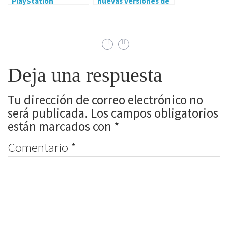
PlayStation
nuevas versiones de
Showcase para el 9
su teclado Huntsman
de Septiembre
V2
Deja una respuesta
Tu dirección de correo electrónico no
será publicada.
Los campos obligatorios
están marcados con
*
Comentario
*