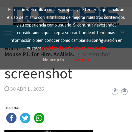
Skip
Este sitio web utiliza cookies propias y de terceros que analizan
to
el uso del mismo con la finalidad de mejorar nuestros contenidos
content
y su experiencia como usuario. Si continua navegando,
Search
consideramos que acepta su uso. Puede obtener más
for:
información o bien conocer cómo cambiar su configuración en
Home
Analisis
nuestra
política de privacidad y cookies
Mouse P.I. for Hire. Análisis.
screenshot
No acepto
Acepto
screenshot
30 ABRIL, 2026
Share this...