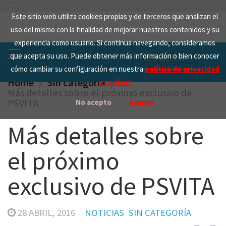
Skip
Este sitio web utiliza cookies propias y de terceros que analizan el
to
uso del mismo con la finalidad de mejorar nuestros contenidos y su
content
experiencia como usuario. Si continua navegando, consideramos
Search
que acepta su uso. Puede obtener más información o bien conocer
for:
cómo cambiar su configuración en nuestra
política de privacidad
Home
Sin categoría
y cookies
Más detalles sobre el próximo exclusivo de
PSVITA
No acepto
Acepto
Más detalles sobre
el próximo
exclusivo de PSVITA
28 ABRIL, 2016
NOTICIAS
SIN CATEGORÍA