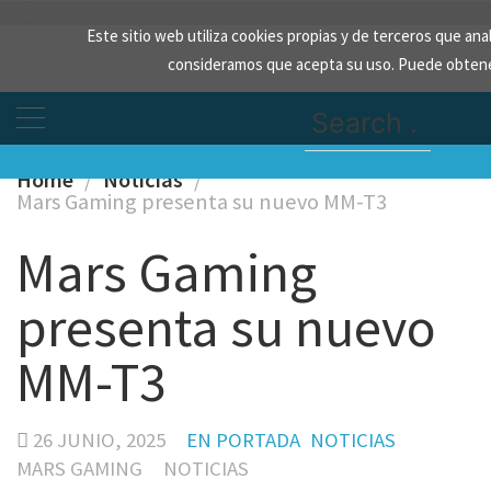
Skip
Este sitio web utiliza cookies propias y de terceros que an
to
consideramos que acepta su uso. Puede obtene
content
Search
for:
Home
Noticias
Mars Gaming presenta su nuevo MM-T3
Mars Gaming
presenta su nuevo
MM-T3
26 JUNIO, 2025
EN PORTADA
NOTICIAS
MARS GAMING
NOTICIAS