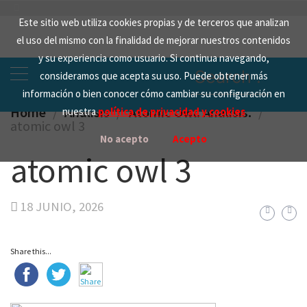
Skip
Este sitio web utiliza cookies propias y de terceros que analizan
to
el uso del mismo con la finalidad de mejorar nuestros contenidos
content
y su experiencia como usuario. Si continua navegando,
Search
consideramos que acepta su uso. Puede obtener más
for:
información o bien conocer cómo cambiar su configuración en
Home
Analisis
Atomic Owl. Análisis.
nuestra
política de privacidad y cookies
atomic owl 3
No acepto
Acepto
atomic owl 3
18 JUNIO, 2026
Share this...