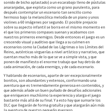
sonido de bicho aplastado) a un escarabajo lleno de pústulas
anaranjadas, que explota como un grano purulento, para
después contemplar un escenario tan sencillo como
hermoso bajo la melancólica melodía de un piano y unos
violines a 60 imágenes por segundo. El posible prejuicio
sobre su aspecto infantil se borra en el mismo momento en
el que los primeros compases suenan y acabamos con
nuestros primeros enemigos. Desde entonces el juego es un
crescendo visual y auditivo que llega a su culmen en
escenarios como la Ciudad de las Lágrimas o los Límites del
Reino, auténticas virguerías a nivel artístico y narrativo, que
cuentan mucho más de lo que se ve a simple vista, y que
ponen de manifiesto el enorme trabajo que hay detrás de
cada animación, de cada enemigo, y de cada escenario.
Y hablando de escenarios, aparte de ser excepcionalmente
bonitos, son abundantes y extensos, conformando una
aventura que es tremendamente generosa en contenidos, y
que además añade un buen puñado de desafíos adicionales
que enriquecen muchísimo la experiencia y alarga el juego
bastante más allá de su final. Y a esto hay que sumarle los
DLC que llegarán de forma gratuíta y que alargarán aún más
la aventura de nuestro pequeño guerrero.