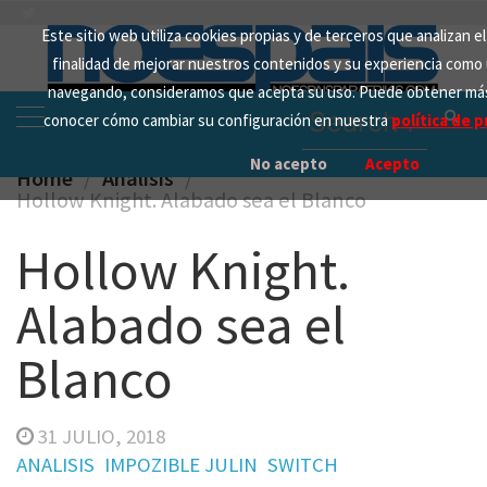
Skip
Este sitio web utiliza cookies propias y de terceros que analizan e
to
finalidad de mejorar nuestros contenidos y su experiencia como 
content
navegando, consideramos que acepta su uso. Puede obtener más
Search
conocer cómo cambiar su configuración en nuestra
política de p
for:
No acepto
Acepto
Home
Analisis
Hollow Knight. Alabado sea el Blanco
Hollow Knight.
Alabado sea el
Blanco
31 JULIO, 2018
ANALISIS
IMPOZIBLE JULIN
SWITCH