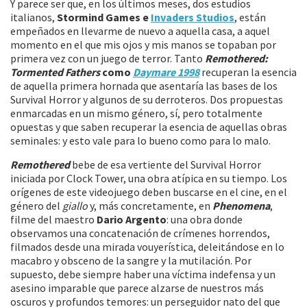
Y parece ser que, en los últimos meses, dos estudios
italianos,
Stormind Games e
Invaders Studios
, están
empeñados en llevarme de nuevo a aquella casa, a aquel
momento en el que mis ojos y mis manos se topaban por
primera vez con un juego de terror. Tanto
Remothered:
Tormented Fathers
como
Daymare 1998
recuperan la esencia
de aquella primera hornada que asentaría las bases de los
Survival Horror y algunos de su derroteros. Dos propuestas
enmarcadas en un mismo género, sí, pero totalmente
opuestas y que saben recuperar la esencia de aquellas obras
seminales: y esto vale para lo bueno como para lo malo.
Remothered
bebe de esa vertiente del Survival Horror
iniciada por Clock Tower, una obra atípica en su tiempo. Los
orígenes de este videojuego deben buscarse en el cine, en el
género del
giallo
y, más concretamente, en
Phenomena
,
filme del maestro
Dario Argento
: una obra donde
observamos una concatenación de crímenes horrendos,
filmados desde una mirada vouyerística, deleitándose en lo
macabro y obsceno de la sangre y la mutilación. Por
supuesto, debe siempre haber una víctima indefensa y un
asesino imparable que parece alzarse de nuestros más
oscuros y profundos temores: un perseguidor nato del que