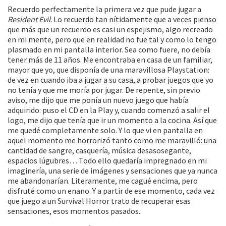
Recuerdo perfectamente la primera vez que pude jugar a
Resident Evil
. Lo recuerdo tan nítidamente que a veces pienso
que más que un recuerdo es casi un espejismo, algo recreado
en mi mente, pero que en realidad no fue tal y como lo tengo
plasmado en mi pantalla interior. Sea como fuere, no debía
tener más de 11 años. Me encontraba en casa de un familiar,
mayor que yo, que disponía de una maravillosa Playstation:
de vez en cuando iba a jugar a su casa, a probar juegos que yo
no tenía y que me moría por jugar. De repente, sin previo
aviso, me dijo que me ponía un nuevo juego que había
adquirido: puso el CD en la Play y, cuando comenzó a salir el
logo, me dijo que tenía que ir un momento a la cocina. Así que
me quedé completamente solo. Y lo que vi en pantalla en
aquel momento me horrorizó tanto como me maravilló: una
cantidad de sangre, casquería, música desasosegante,
espacios lúgubres… Todo ello quedaría impregnado en mi
imaginería, una serie de imágenes y sensaciones que ya nunca
me abandonarían. Literamente, me cagué encima, pero
disfruté como un enano. Y a partir de ese momento, cada vez
que juego a un Survival Horror trato de recuperar esas
sensaciones, esos momentos pasados.