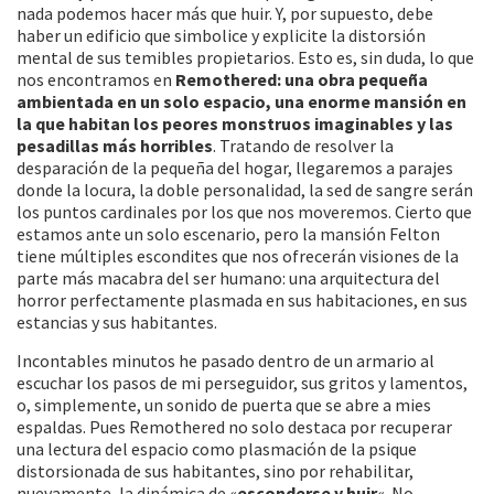
nada podemos hacer más que huir. Y, por supuesto, debe
haber un edificio que simbolice y explicite la distorsión
mental de sus temibles propietarios. Esto es, sin duda, lo que
nos encontramos en
Remothered: una obra pequeña
ambientada en un solo espacio, una enorme mansión en
la que habitan los peores monstruos imaginables y las
pesadillas más horribles
. Tratando de resolver la
desparación de la pequeña del hogar, llegaremos a parajes
donde la locura, la doble personalidad, la sed de sangre serán
los puntos cardinales por los que nos moveremos. Cierto que
estamos ante un solo escenario, pero la mansión Felton
tiene múltiples escondites que nos ofrecerán visiones de la
parte más macabra del ser humano: una arquitectura del
horror perfectamente plasmada en sus habitaciones, en sus
estancias y sus habitantes.
Incontables minutos he pasado dentro de un armario al
escuchar los pasos de mi perseguidor, sus gritos y lamentos,
o, simplemente, un sonido de puerta que se abre a mies
espaldas. Pues Remothered no solo destaca por recuperar
una lectura del espacio como plasmación de la psique
distorsionada de sus habitantes, sino por rehabilitar,
nuevamente, la dinámica de «
esconderse y huir
«. No