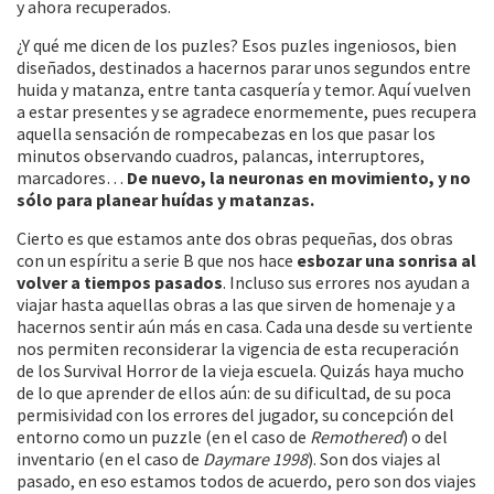
y ahora recuperados.
¿Y qué me dicen de los puzles? Esos puzles ingeniosos, bien
diseñados, destinados a hacernos parar unos segundos entre
huida y matanza, entre tanta casquería y temor. Aquí vuelven
a estar presentes y se agradece enormemente, pues recupera
aquella sensación de rompecabezas en los que pasar los
minutos observando cuadros, palancas, interruptores,
marcadores…
De nuevo, la neuronas en movimiento, y no
sólo para planear huídas y matanzas.
Cierto es que estamos ante dos obras pequeñas, dos obras
con un espíritu a serie B que nos hace
esbozar una sonrisa al
volver a tiempos pasados
. Incluso sus errores nos ayudan a
viajar hasta aquellas obras a las que sirven de homenaje y a
hacernos sentir aún más en casa. Cada una desde su vertiente
nos permiten reconsiderar la vigencia de esta recuperación
de los Survival Horror de la vieja escuela. Quizás haya mucho
de lo que aprender de ellos aún: de su dificultad, de su poca
permisividad con los errores del jugador, su concepción del
entorno como un puzzle (en el caso de
Remothered
) o del
inventario (en el caso de
Daymare 1998
). Son dos viajes al
pasado, en eso estamos todos de acuerdo, pero son dos viajes