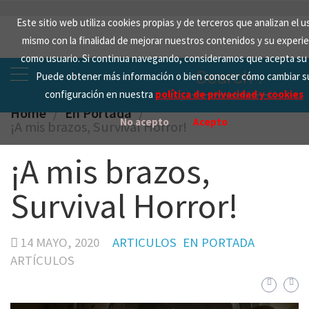
Skip
Este sitio web utiliza cookies propias y de terceros que analizan el u
to
mismo con la finalidad de mejorar nuestros contenidos y su experie
content
como usuario. Si continua navegando, consideramos que acepta su 
Search
Puede obtener más información o bien conocer cómo cambiar s
for:
configuración en nuestra
política de privacidad y cookies
Home
En Portada
No acepto
Acepto
¡A mis brazos, Survival Horror!
¡A mis brazos,
Survival Horror!
14 MAYO, 2020
ARTICULOS
EN PORTADA
ARTÍCULOS