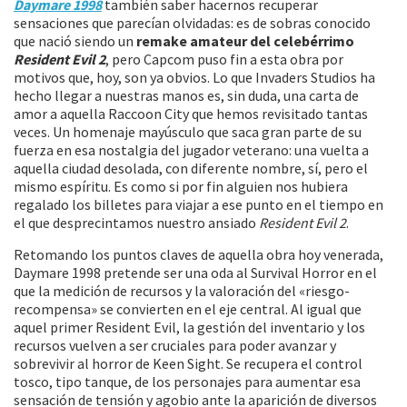
Daymare 1998
también saber hacernos recuperar
sensaciones que parecían olvidadas: es de sobras conocido
que nació siendo un
remake amateur del celebérrimo
Resident Evil 2
, pero Capcom puso fin a esta obra por
motivos que, hoy, son ya obvios. Lo que Invaders Studios ha
hecho llegar a nuestras manos es, sin duda, una carta de
amor a aquella Raccoon City que hemos revisitado tantas
veces. Un homenaje mayúsculo que saca gran parte de su
fuerza en esa nostalgia del jugador veterano: una vuelta a
aquella ciudad desolada, con diferente nombre, sí, pero el
mismo espíritu. Es como si por fin alguien nos hubiera
regalado los billetes para viajar a ese punto en el tiempo en
el que desprecintamos nuestro ansiado
Resident Evil 2
.
Retomando los puntos claves de aquella obra hoy venerada,
Daymare 1998 pretende ser una oda al Survival Horror en el
que la medición de recursos y la valoración del «riesgo-
recompensa» se convierten en el eje central. Al igual que
aquel primer Resident Evil, la gestión del inventario y los
recursos vuelven a ser cruciales para poder avanzar y
sobrevivir al horror de Keen Sight. Se recupera el control
tosco, tipo tanque, de los personajes para aumentar esa
sensación de tensión y agobio ante la aparición de diversos