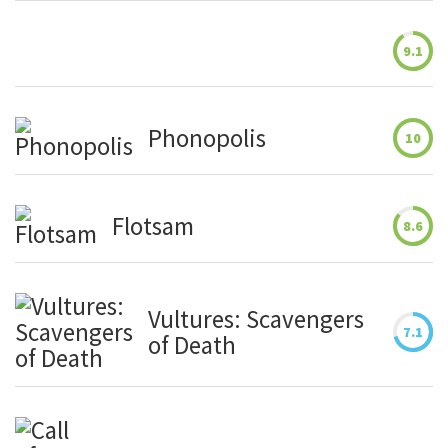
9.1
Phonopolis
10
Flotsam
8.6
Vultures: Scavengers
7.1
of Death