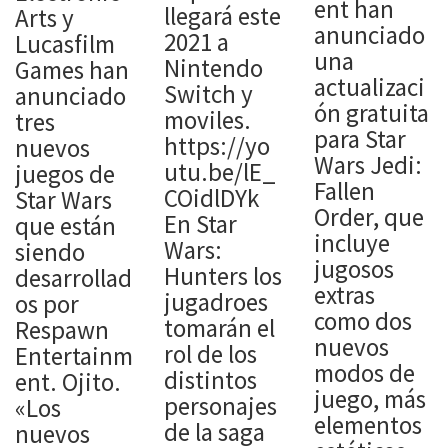
ent han
llegará este
Arts y
anunciado
2021 a
Lucasfilm
una
Nintendo
Games han
actualizaci
Switch y
anunciado
ón gratuita
moviles.
tres
para Star
https://yo
nuevos
Wars Jedi:
utu.be/lE_
juegos de
Fallen
COidlDYk
Star Wars
Order, que
En Star
que están
incluye
Wars:
siendo
jugosos
Hunters los
desarrollad
extras
jugadroes
os por
como dos
tomarán el
Respawn
nuevos
rol de los
Entertainm
modos de
distintos
ent. Ojito.
juego, más
personajes
«Los
elementos
de la saga
nuevos