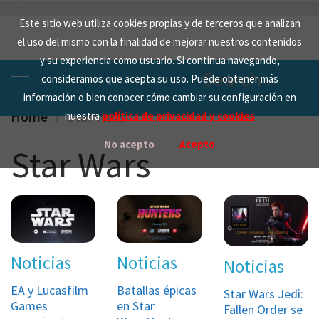
Skip
Este sitio web utiliza cookies propias y de terceros que analizan
to
el uso del mismo con la finalidad de mejorar nuestros contenidos
content
y su experiencia como usuario. Si continua navegando,
Search
consideramos que acepta su uso. Puede obtener más
for:
información o bien conocer cómo cambiar su configuración en
Home
Star Wars
nuestra
política de privacidad y cookies
No acepto
Acepto
Star Wars
Noticias
Noticias
Noticias
EA y Lucasfilm
Batallas épicas
Star Wars Jedi:
Games
en Star
Fallen Order se