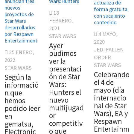
anuncian tres
Wars:Hunters
actualiza de
nuevos
forma gratuita
18
proyectos de
con suculento
FEBRERO,
Star Wars
contenido
desarrollados
2021
por Respawn
4 MAYO,
STAR WARS
Entertainment
2020
Ayer
JEDI FALLEN
pudimos
25 ENERO,
ORDER
ver la
2022
STAR WARS
presentaci
STAR WARS
Celebrando
ón de Star
Según la
el 4 de
Wars:
informació
mayo (día
Hunters el
n que
internacio
nuevo
hemos
nal de Star
multijugad
podido leer
Wars), EA y
or
en
Respawn
competitiv
gematsu,
Entertainm
o que
Electronic