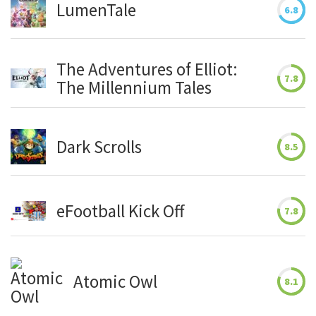
LumenTale
6.8
The Adventures of Elliot:
7.8
The Millennium Tales
Dark Scrolls
8.5
eFootball Kick Off
7.8
Atomic Owl
8.1