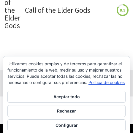
Call of the Elder Gods
8.5
Utilizamos cookies propias y de terceros para garantizar el
funcionamiento de la web, medir su uso y mejorar nuestros
servicios. Puede aceptar todas las cookies, rechazar las no
necesarias o configurar sus preferencias.
Política de cookies
Aceptar todo
Powered by
WordPress
|
WP Magazine by
Rechazar
WP Mag Plus
Configurar
Conozca nuestra
Política de privacidad y cookies
y
Aviso legal