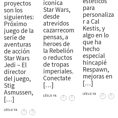
estéticos
iconica
proyectos
para
Star Wars,
son los
personaliza
desde
siguientes:
r a Cal
atrevidos
Próximo
Kestis, y
cazarrecom
juego de la
algo en lo
pensas, a
serie de
que ha
heroes de
aventuras
hecho
la Rebelión
de acción
especial
o reductos
Star Wars
hincapié
de tropas
Jedi – El
Respawn,
imperiales.
director
mejoras en
Conectate
del juego,
[…]
[…]
Stig
Asmussen,
LÉELO YA
LÉELO YA
[…]
LÉELO YA