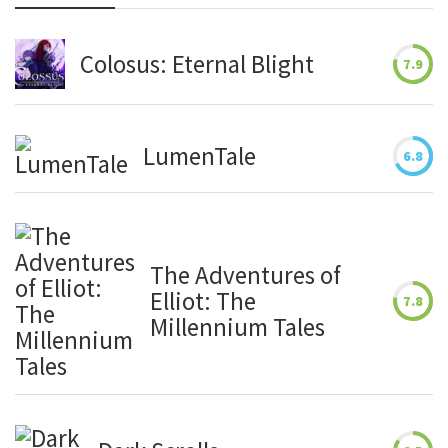
Colosus: Eternal Blight
7.9
LumenTale
6.8
The Adventures of
Elliot: The
7.8
Millennium Tales