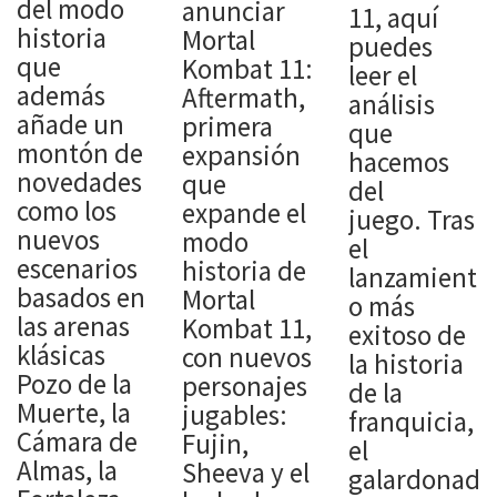
del modo
anunciar
11, aquí
historia
Mortal
puedes
que
Kombat 11:
leer el
además
Aftermath,
análisis
añade un
primera
que
montón de
expansión
hacemos
novedades
que
del
como los
expande el
juego. Tras
nuevos
modo
el
escenarios
historia de
lanzamient
basados en
Mortal
o más
las arenas
Kombat 11,
exitoso de
klásicas
con nuevos
la historia
Pozo de la
personajes
de la
Muerte, la
jugables:
franquicia,
Cámara de
Fujin,
el
Almas, la
Sheeva y el
galardonad