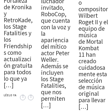
Fortaleza
luchador
o
de Kronika
invitado,
compositor
y
RoboCop,
Wilbert
RetroKade,
que cuenta
Roget II y el
los Stage
con la voz y
equipo de
Fatalities y
la
música
los
apariencia
de Mortal
Friendship
del mítico
Kombat
s como
actor Peter
11 han
actualizaci
Weller.
creado
ón gratuita
Además se
cuidadosa
para todos
incluyen
mente esta
lo que ya
los Stage
selección
[…]
Fatalities,
de música
que nos
original
LÉELO YA
permiten
para llevar
[…]
[…]