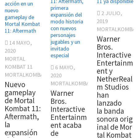
11: Aftermath,
11 ya disponible
acción en un
primera
nuevo
2 JULIO,
expansión del
gameplay de
2019
modo historia
Mortal Kombat
con nuevos
MORTALKOMBAT
11: Aftermath
personajes
Warner
jugables y un
14 MAYO,
Bros.
invitado
2020
Interactive
especial
MORTAL
Entertainm
KOMBAT 11
6 MAYO,
ent y
MORTALKOMBAT11
2020
NetherReal
Nuevo
MORTALKOMBAT11
m Studios
gameplay
Warner
han
de Mortal
Bros.
lanzado
Kombat 11:
Interactive
la banda
Aftermath,
Entertainm
sonora orig
la
ent acaba
inal de Mor
expansión
de
tal Kombat