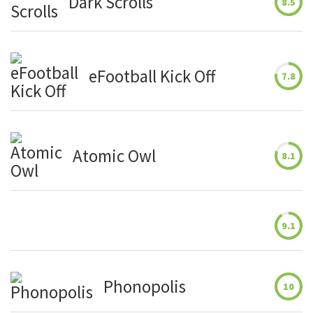
Dark Scrolls
8.5
eFootball Kick Off
7.8
Atomic Owl
8.1
9.1
Phonopolis
10