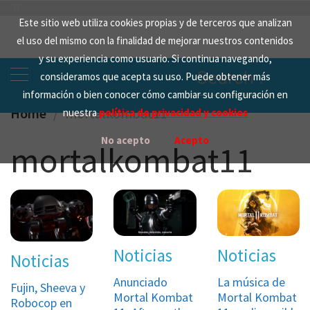
Skip
Este sitio web utiliza cookies propias y de terceros que analizan
to
el uso del mismo con la finalidad de mejorar nuestros contenidos
content
y su experiencia como usuario. Si continua navegando,
Search
consideramos que acepta su uso. Puede obtener más
for:
información o bien conocer cómo cambiar su configuración en
Home
mortalkombat11
nuestra
política de privacidad y cookies
No acepto
Acepto
mortalkombat11
Noticias
Noticias
Noticias
Anunciado
La música de
Fujin, Sheeva y
Mortal Kombat
Mortal Kombat
Robocop en