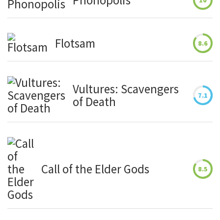
Phonopolis
10
Flotsam
8.6
Vultures: Scavengers
7.1
of Death
Call of the Elder Gods
8.5