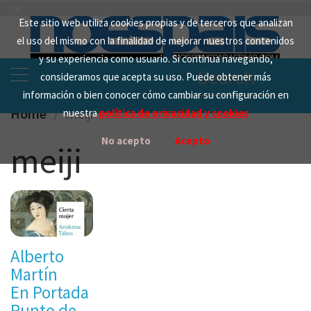
Skip
Este sitio web utiliza cookies propias y de terceros que analizan
to
el uso del mismo con la finalidad de mejorar nuestros contenidos
content
y su experiencia como usuario. Si continua navegando,
Search
consideramos que acepta su uso. Puede obtener más
for:
información o bien conocer cómo cambiar su configuración en
Home
meiji
nuestra
política de privacidad y cookies
No acepto
Acepto
meiji
Alberto
Martín
En Portada
Punto de