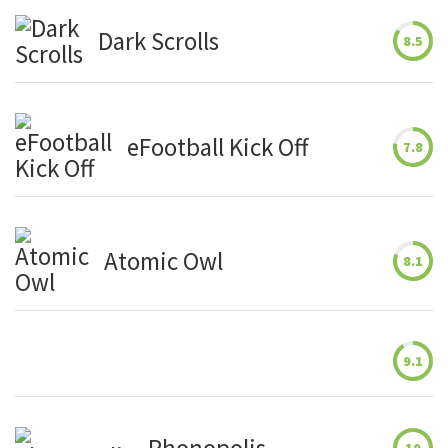
Dark Scrolls
8.5
eFootball Kick Off
7.8
Atomic Owl
8.1
9.1