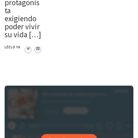
protagonis
ta
exigiendo
poder vivir
su vida […]
LÉELO YA