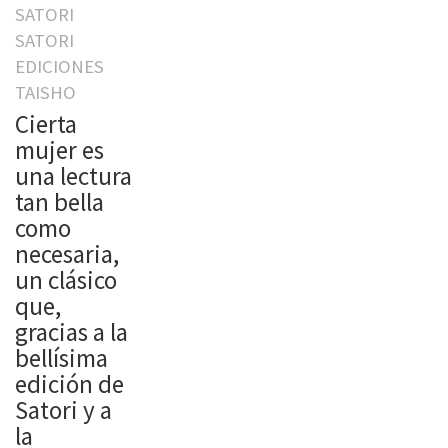
SATORI
SATORI
EDICIONES
TAISHO
Cierta
mujer es
una lectura
tan bella
como
necesaria,
un clásico
que,
gracias a la
bellísima
edición de
Satori y a
la