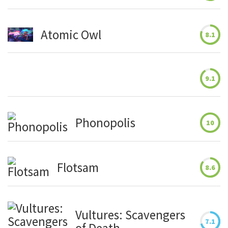
Atomic Owl
8.1
9.1
Phonopolis
10
Flotsam
8.6
Vultures: Scavengers
7.1
of Death