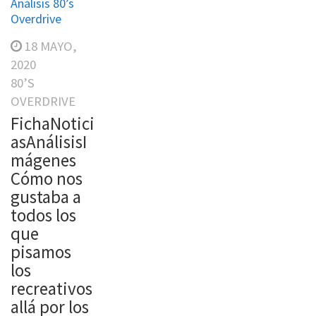
Análisis 80’s
Overdrive
18 MAYO,
2020
80’S
OVERDRIVE
FichaNotici
asAnálisisI
mágenes
Cómo nos
gustaba a
todos los
que
pisamos
los
recreativos
allá por los