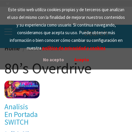
Skip
Este sitio web utiliza cookies propias y de terceros que analizan
to
el uso del mismo con la finalidad de mejorar nuestros contenidos
content
y su experiencia como usuario. Si continua navegando,
Search
consideramos que acepta su uso. Puede obtener más
for:
información o bien conocer cómo cambiar su configuración en
Home
80’s Overdrive
nuestra
política de privacidad y cookies
No acepto
Acepto
80’s Overdrive
Analisis
En Portada
SWITCH