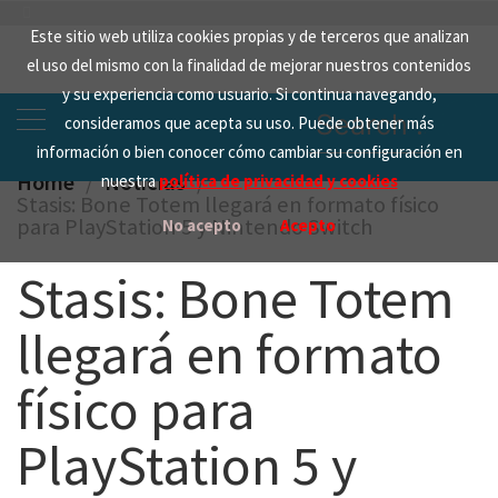
Skip
Este sitio web utiliza cookies propias y de terceros que analizan
to
el uso del mismo con la finalidad de mejorar nuestros contenidos
content
y su experiencia como usuario. Si continua navegando,
Search
consideramos que acepta su uso. Puede obtener más
for:
información o bien conocer cómo cambiar su configuración en
Home
Noticias
nuestra
política de privacidad y cookies
Stasis: Bone Totem llegará en formato físico
para PlayStation 5 y Nintendo Switch
No acepto
Acepto
Stasis: Bone Totem
llegará en formato
físico para
PlayStation 5 y