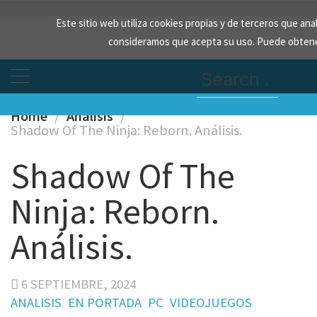
Skip
Este sitio web utiliza cookies propias y de terceros que an
to
consideramos que acepta su uso. Puede obtene
content
Search
for:
Home
Analisis
Shadow Of The Ninja: Reborn. Análisis.
Shadow Of The
Ninja: Reborn.
Análisis.
6 SEPTIEMBRE, 2024
ANALISIS
EN PORTADA
PC
VIDEOJUEGOS