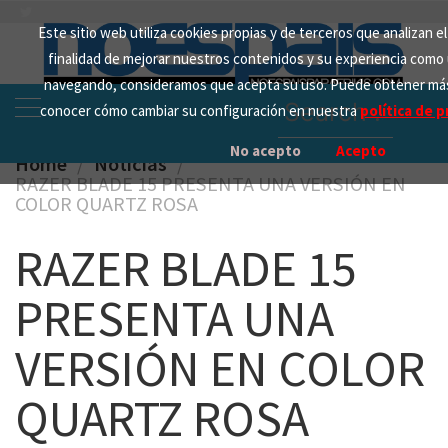
Skip
Este sitio web utiliza cookies propias y de terceros que analizan e
to
finalidad de mejorar nuestros contenidos y su experiencia como 
content
navegando, consideramos que acepta su uso. Puede obtener más
Search
conocer cómo cambiar su configuración en nuestra
política de p
for:
No acepto
Acepto
Home
Noticias
RAZER BLADE 15 PRESENTA UNA VERSIÓN EN
COLOR QUARTZ ROSA
RAZER BLADE 15
PRESENTA UNA
VERSIÓN EN COLOR
QUARTZ ROSA