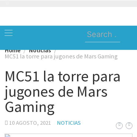
Skip
to
content
Search
for:
Home
Noticias
MC51 la torre para jugones de Mars Gaming
MC51 la torre para
jugones de Mars
Gaming
10 AGOSTO, 2021
NOTICIAS