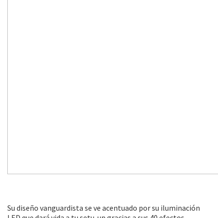
Su diseño vanguardista se ve acentuado por su iluminación
LED que dará vida a tu setu-up gracias a sus 40 efectos