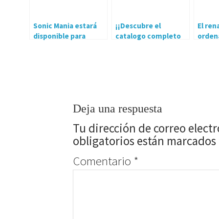
Sonic Mania estará
¡¡Descubre el
El ren
disponible para
catalogo completo
orden
PlayStation 4, Xbox
de Gear.Club
vendi
One y Nintendo
Unlimited!!
Switch a partir de
mañana
Deja una respuesta
Tu dirección de correo elect
obligatorios están marcados
Comentario
*