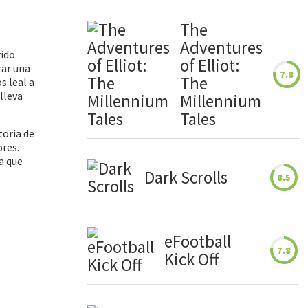
The
Adventures
ido.
of Elliot:
rar una
7.8
The
s leal a
lleva
Millennium
Tales
toria de
ores.
a que
Dark Scrolls
8.5
eFootball
7.8
Kick Off