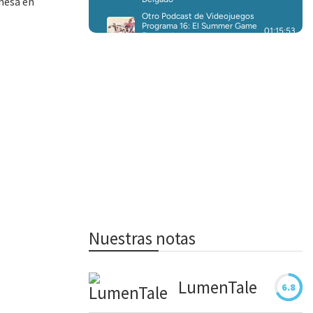
emesa en
Nuestras notas
LumenTale
6.8