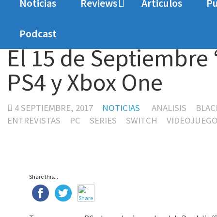
Noticias
Reviews
Articulos
Pu
Home
Noticias
El 15 de Septiembre ‘Blackgua
Podcast
El 15 de Septiembre 
PS4 y Xbox One
4 SEPTIEMBRE, 2017
NOTICIAS
ANALISIS
BLAC
ENTREVISTAS
PC
SERIES
SWITCH
VIDEOJUEG
Share this...