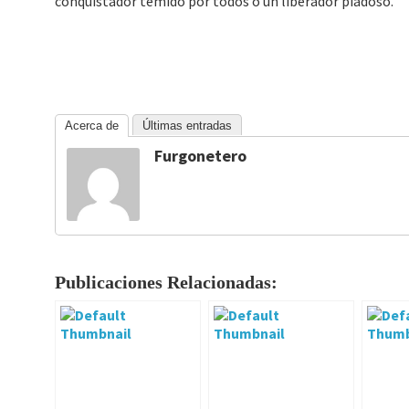
conquistador temido por todos o un liberador piadoso.
Acerca de
Últimas entradas
Furgonetero
Publicaciones Relacionadas: