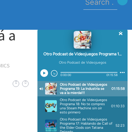
for:
á a
MICS