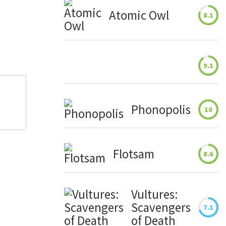
Atomic Owl
8.1
9.1
Phonopolis
10
Flotsam
8.6
Vultures:
Scavengers
7.1
of Death