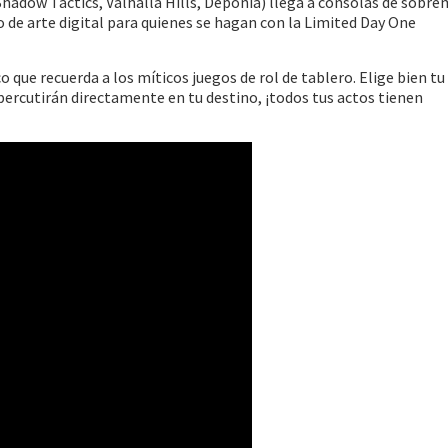
(Shadow Tactics, Valhalla Hills, Deponia) llega a consolas de sobr
o de arte digital para quienes se hagan con la Limited Day One
 que recuerda a los míticos juegos de rol de tablero. Elige bien tu
epercutirán directamente en tu destino, ¡todos tus actos tienen