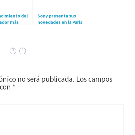
acimiento del
Sony presenta sus
ador más
novedades en la Paris
do del mundo
Games Week 2017
rónico no será publicada.
Los campos
 con
*