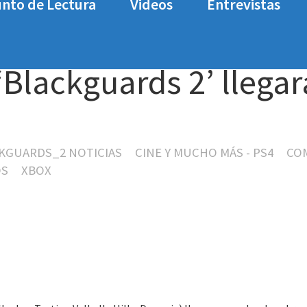
nto de Lectura
Videos
Entrevistas
rds 2’ llegará a PS4 y Xbox One
‘Blackguards 2’ llegar
KGUARDS_2 NOTICIAS
CINE Y MUCHO MÁS - PS4
CO
OS
XBOX