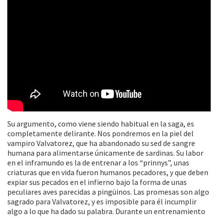
Su argumento, como viene siendo habitual en la saga, es
completamente delirante. Nos pondremos en la piel del
vampiro Valvatorez, que ha abandonado su sed de sangre
humana para alimentarse únicamente de sardinas. Su labor
en el inframundo es la de entrenar a los “prinnys”, unas
criaturas que en vida fueron humanos pecadores, y que deben
expiar sus pecados en el infierno bajo la forma de unas
peculiares aves parecidas a pingüinos. Las promesas son algo
sagrado para Valvatorez, y es imposible para él incumplir
algo a lo que ha dado su palabra. Durante un entrenamiento