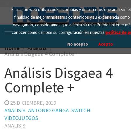
Skip
Este sitio web utiliza cookies propias y de terceros que analizan e
to
finalidad de mejorar nuestros contenidos y su experiencia como 
content
navegando, consideramos que acepta su uso. Puede obtener más
Search
conocer cómo cambiar su configuración en nuestra
política de p
for:
No acepto
Acepto
Home
Analisis
Análisis Disgaea 4 Complete +
Análisis Disgaea 4
Complete +
25 DICIEMBRE, 2019
ANALISIS
ANTONIO GANGA
SWITCH
VIDEOJUEGOS
ANALISIS