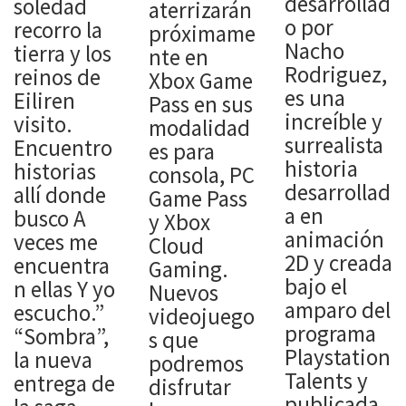
desarrollad
soledad
aterrizarán
o por
recorro la
próximame
Nacho
tierra y los
nte en
Rodriguez,
reinos de
Xbox Game
es una
Eiliren
Pass en sus
increíble y
visito.
modalidad
surrealista
Encuentro
es para
historia
historias
consola, PC
desarrollad
allí donde
Game Pass
a en
busco A
y Xbox
animación
veces me
Cloud
2D y creada
encuentra
Gaming.
bajo el
n ellas Y yo
Nuevos
amparo del
escucho.”
videojuego
programa
“Sombra”,
s que
Playstation
la nueva
podremos
Talents y
entrega de
disfrutar
publicada