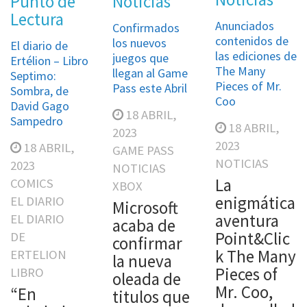
Punto de
Noticias
Lectura
Anunciados
Confirmados
contenidos de
los nuevos
El diario de
las ediciones de
juegos que
Ertélion – Libro
The Many
llegan al Game
Septimo:
Pieces of Mr.
Pass este Abril
Sombra, de
Coo
David Gago
18 ABRIL,
Sampedro
18 ABRIL,
2023
2023
18 ABRIL,
GAME PASS
NOTICIAS
2023
NOTICIAS
La
COMICS
XBOX
enigmática
EL DIARIO
Microsoft
aventura
EL DIARIO
acaba de
Point&Clic
DE
confirmar
k The Many
ERTELION
la nueva
Pieces of
LIBRO
oleada de
Mr. Coo,
“En
titulos que