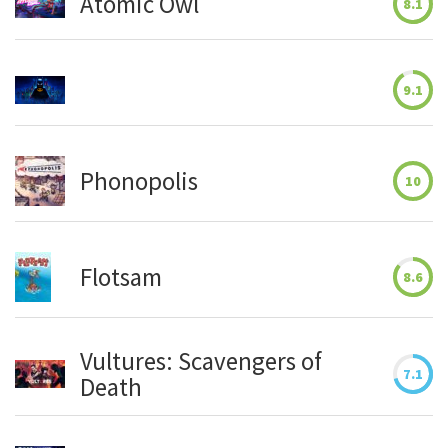
Atomic Owl
8.1
9.1
Phonopolis
10
Flotsam
8.6
Vultures: Scavengers of
7.1
Death