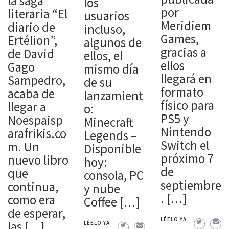
la saga
los
por
literaria “El
usuarios
Meridiem
diario de
incluso,
Games,
Ertélion”,
algunos de
gracias a
de David
ellos, el
ellos
Gago
mismo día
llegará en
Sampedro,
de su
formato
acaba de
lanzamient
físico para
llegar a
o:
PS5 y
Noespaisp
Minecraft
Nintendo
arafrikis.co
Legends –
Switch el
m. Un
Disponible
próximo 7
nuevo libro
hoy:
de
que
consola, PC
septiembre
continua,
y nube
. […]
como era
Coffee […]
de esperar,
LÉELO YA
las […]
LÉELO YA