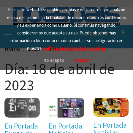
Skip
Este sitio web utiliza cookies propias y de terceros que analizan
to
el uso del mismo con la finalidad de mejorar nuestros contenidos
content
y su experiencia como usuario. Si continua navegando,
Search
consideramos que acepta su uso. Puede obtener más
for:
información o bien conocer cómo cambiar su configuración en
Home
2023
abril
18
nuestra
política de privacidad y cookies
No acepto
Acepto
Día:
18 de abril de
2023
En Portada
En Portada
En Portada
Noticias